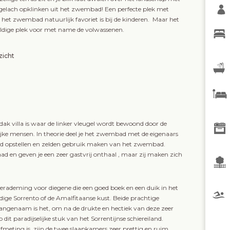
jk gelach opklinken uit het zwembad! Een perfecte plek met
 het zwembad natuurlijk favoriet is bij de kinderen. Maar het
weldige plek voor met name de volwassenen.
icht
 dak villa is waar de linker vleugel wordt bewoond door de
ijke mensen. In theorie deel je het zwembad met de eigenaars
dend opstellen en zelden gebruik maken van het zwembad.
ad en geven je een zeer gastvrij onthaal , maar zij maken zich
en verademing voor diegene die een goed boek en een duik in het
ge Sorrento of de Amalfitaanse kust. Beide prachtige
angenaam is het, om na de drukte en hectiek van deze zeer
dit paradijselijke stuk van het Sorrentijnse schiereiland.
fmeting is, zijn de twee slaapkamers zeer prettig en ruim.