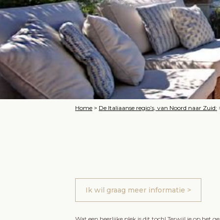
Home
>
De Italiaanse regio’s, van Noord naar Zuid:
Ik wil graag meer informatie >
Wat een heerlijke plek is dit toch! Terwijl je op het 