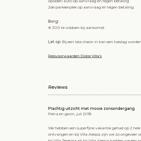
opladen auto op aanvraag en tegen betaling
2de parkeerplek op aanvraag en tegen betaling
Borg:
€ 300 te voldoen bij aankomst.
Let op:
Bij een late check-in kan een toeslag word
Reisvoorwaarden Dolce Villa’s
Reviews
Prachtig uitzicht met mooie zonsondergang
Petra en gezin, juli 2018
We hebben een superfijne vakantie gehad op 2 hele 
ontvangen en bij Villa Alessia zijn we zo ongeveer
bij Villa Teresina als bij Villa Alessia hadden we e