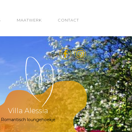
S
MAATWERK
CONTACT
Villa Alessia
Romantisch loungehoekje