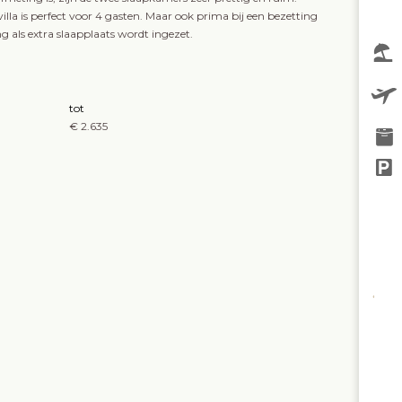
lla is perfect voor 4 gasten. Maar ook prima bij een bezetting
g als extra slaapplaats wordt ingezet.
tot
€ 2.635