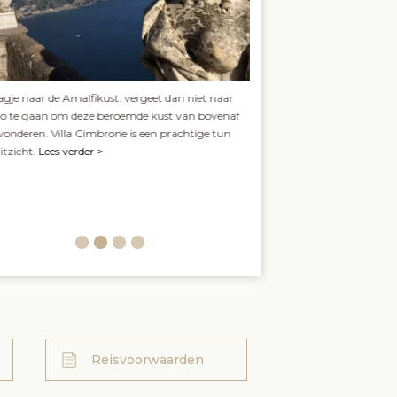
agje naar de Amalfikust: vergeet dan niet naar
Verbaas je over de rijkdom aa
lo te gaan om deze beroemde kust van bovenaf
de Romeinen en bezoek het 
wonderen. Villa Cimbrone is een prachtige tun
Museum in Napels. Een abso
itzicht.
Lees verder >
must voor wie ook een bezo
gepland: Immers het grootste
museum ziet, is gevonden i
Lees verder >
Reisvoorwaarden