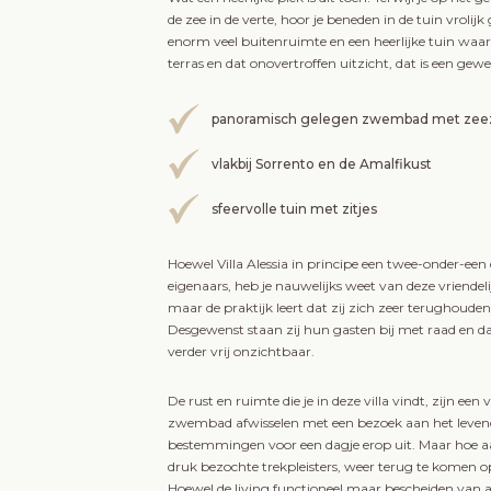
de zee in de verte, hoor je beneden in de tuin vroli
enorm veel buitenruimte en een heerlijke tuin waar
terras en dat onovertroffen uitzicht, dat is een ge
panoramisch gelegen zwembad met zeez
vlakbij Sorrento en de Amalfikust
sfeervolle tuin met zitjes
Hoewel Villa Alessia in principe een twee-onder-een
eigenaars, heb je nauwelijks weet van deze vriendel
maar de praktijk leert dat zij zich zeer terughou
Desgewenst staan zij hun gasten bij met raad en da
verder vrij onzichtbaar.
De rust en ruimte die je in deze villa vindt, zijn e
zwembad afwisselen met een bezoek aan het levendi
bestemmingen voor een dagje erop uit. Maar hoe a
druk bezochte trekpleisters, weer terug te komen op 
Hoewel de living functioneel maar bescheiden van a