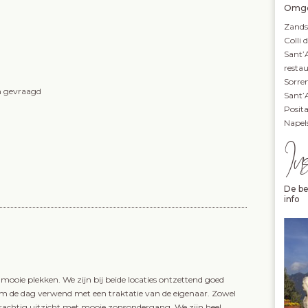
Omge
Zands
Colli 
Sant’
resta
Sorre
en gevraagd
Sant’
Posit
Napel
In
De be
info
mooie plekken. We zijn bij beide locaties ontzettend goed
 om de dag verwend met een traktatie van de eigenaar. Zowel
en prachtig uitzicht met mooie zonsondergang. We zijn heel