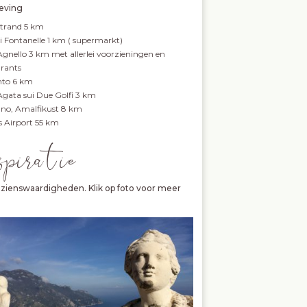
ving
trand 5 km
di Fontanelle 1 km ( supermarkt)
Agnello 3 km met allerlei voorzieningen en
urants
nto 6 km
Agata sui Due Golfi 3 km
ano, Amalfikust 8 km
s Airport 55 km
spira tie
zienswaardigheden. Klik op foto voor meer