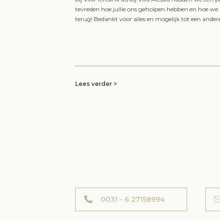
tevreden hoe jullie ons geholpen hebben en hoe we z
terug! Bedankt voor alles en mogelijk tot een andere
 de rijkdom aan vondsten uit de tijd van
Wist je dat er ooit een koning van Na
 bezoek het Nationaal Archeologisch
paleis nóg groter dan dat van de Fran
ls. Een absoluut hoogtepunt en een
Versailles? Bezoek dan maar de Reggia
ook een bezoek aan Pompei heeft
verbaas je over de grandeur en de rij
Lees verder >
 het grootste deel van wat je in het
paleis. Huur daarna een fiets en ontdek
is gevonden in Pompei en Herculaneum.
paleistuinen.
Lees verder >
0031 - 6 27158994