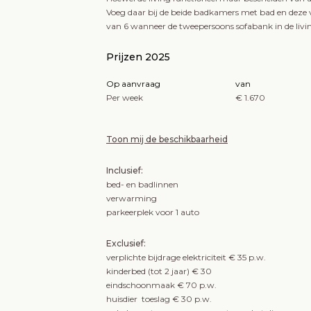
Voeg daar bij de beide badkamers met bad en deze vi
van 6 wanneer de tweepersoons sofabank in de livin
Prijzen 2025
Op aanvraag
van
Per week
€ 1.670
Toon mij de beschikbaarheid
Inclusief:
bed- en badlinnen
verwarming
parkeerplek voor 1 auto
Exclusief:
verplichte bijdrage elektriciteit € 35 p.w.
kinderbed (tot 2 jaar) € 30
eindschoonmaak € 70 p.w.
huisdier toeslag € 30 p.w.