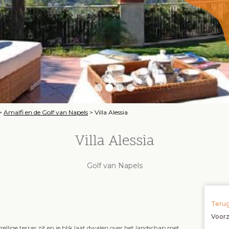
>
Amalfi en de Golf van Napels
>
Villa Alessia
Villa Alessia
Golf van Napels
Terug
Voor
gezellige terras zit en je blik laat dwalen over het landschap met