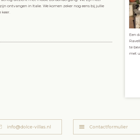
ijn ontvangen in Italie. We komen zeker nog eens bij jullie
 keer.
pels was met een
Een unieke locatie, een unieke belevenis: woon een
Een d
se koning,
concert bij in Ravello.
Lees verder >
Ravel
 in Caserta en
te be
kdom van het
met u
t de
info@dolce-villas.nl
Contactformulier