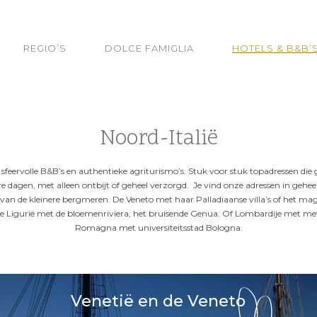
REGIO’S
DOLCE FAMIGLIA
HOTELS & B&B’
Noord-Italië
s, sfeervolle B&B’s en authentieke agriturismo’s. Stuk voor stuk topadressen die g
re dagen, met alleen ontbijt of geheel verzorgd. Je vind onze adressen in gehe
n de kleinere bergmeren. De Veneto met haar Palladiaanse villa’s of het magi
re Ligurië met de bloemenriviera, het bruisende Genua. Of Lombardije met met
Romagna met universiteitsstad Bologna.
Venetië en de Veneto