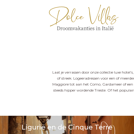
Laat je verrassen door onze collectie luxe hotel’
of streek. Logeeradressen voor een of meerde
Maggiore tot aan het Como, Gardameer of een va
steeds hipper wordende Trieste. Of het populai
Ligurië en de Cinque Terre