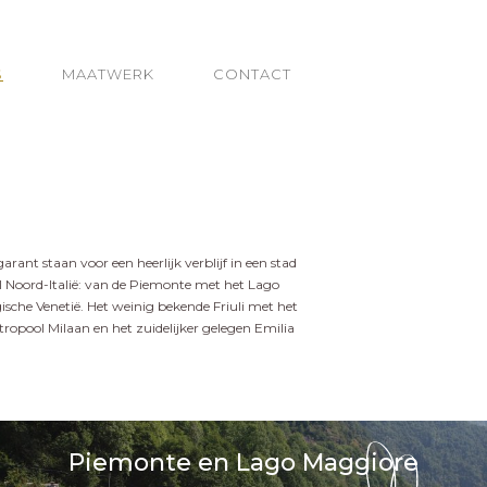
S
MAATWERK
CONTACT
arant staan voor een heerlijk verblijf in een stad
el Noord-Italië: van de Piemonte met het Lago
sche Venetië. Het weinig bekende Friuli met het
ropool Milaan en het zuidelijker gelegen Emilia
Piemonte en Lago Maggiore