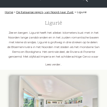
Home
>
De Italiaanse regio’s, van Noord naar Zuid:
>
Ligurië
Ligurië
Zee en bergen. Ligurië heeft het allebei: kilometers kust met in het
Noorden lange zandstranden en in het zuiden romantische baaien
met kleine strandjes. Ligurië is grofweg in drie streken op te delen:
de Bloemenriviëra in het Noorden met steden als het mondaine San
Remo en Bordighera. Het centrale deel, de Riviera di Ponente
genoemd. Met olijfstad Imperia en het schilderachtige Cervo waar
jaarlijks een gerenommeerd muziekfestival wordt gehouden. En
Lees verder..
het zuidelijke deel met hoofdstad Genua, de beroemde Cinque Terre,
vijf pastelkleurige vissersdorpjes. En de baai van La Spezia, met
minstens zo mooie stadjes als Lerici en Portovenere. Daarnaast
heeft Ligurië ook een schitterend, bergachtig binnenland. Via
slingerende bergwegen zijn hier tal van pittoreske stadjes en dorpjes
te ontdekken. Zoals Dolcedo met haar beroemde Romaanse brug
en talrijke strandjes langs de rivier, goed voor de nodige verkoeling
en waterpret voor wie in het binnenland verblijft.
Laat je verrassen
en
KLIK
hier om naar inspiratie pagina's van
Ligurië
te gaan.