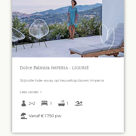
Dolce Palmira
IMPERIA - LIGURIË
Stijlvolle hide-away op heuveltop boven Imperia
Lees verder >
2+2
1
1
Vanaf € 1.750 pw.