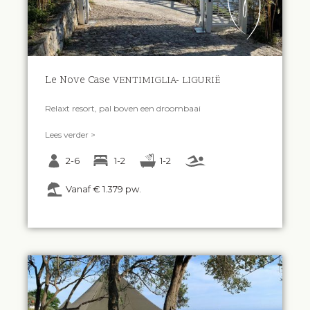
Le Nove Case
VENTIMIGLIA- LIGURIË
Relaxt resort, pal boven een droombaai
Lees verder >
2-6
1-2
1-2
Vanaf € 1.379 pw.