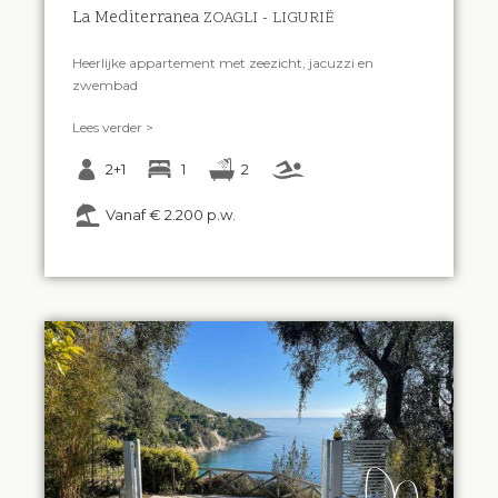
La Mediterranea
ZOAGLI - LIGURIË
Heerlijke appartement met zeezicht, jacuzzi en
zwembad
Lees verder >
2+1
1
2
Vanaf € 2.200 p.w.