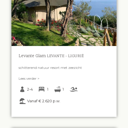
Levante Glam
LEVANTE - LIGURIË
schitterend natuur resort met zeezicht
Lees verder >
2-4
1
1
Vanaf € 2.620 p.w.