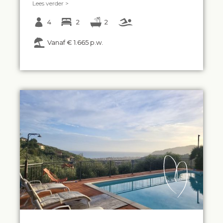
Lees verder >
4
2
2
Vanaf € 1.665 p.w.