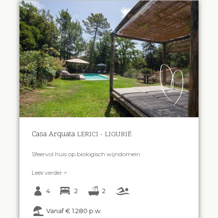
Casa Arquata
LERICI - LIGURIË
Sfeervol huis op biologisch wijndomein
Lees verder >
4
2
2
Vanaf € 1.280 p.w.