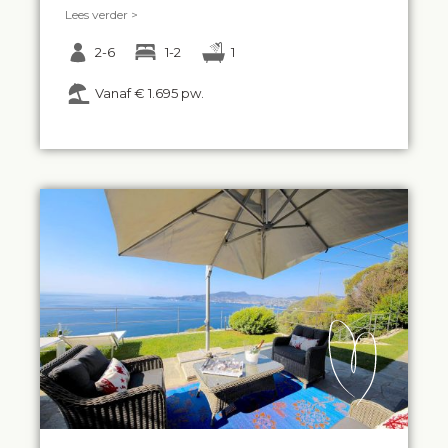
Lees verder >
2-6
1-2
1
Vanaf € 1.695 pw.