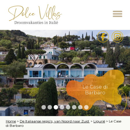
Le Case di
Barbaro
Home
>
De Italiaanse regio’s, van Noord naar Zuid:
>
Ligurië
>
Le Case
di Barbaro