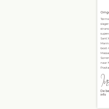
Omge
Termi
slager
strand
super
Sant’
Marina
boot 
Massa
Sorre
naar 
Posit
In
De be
info