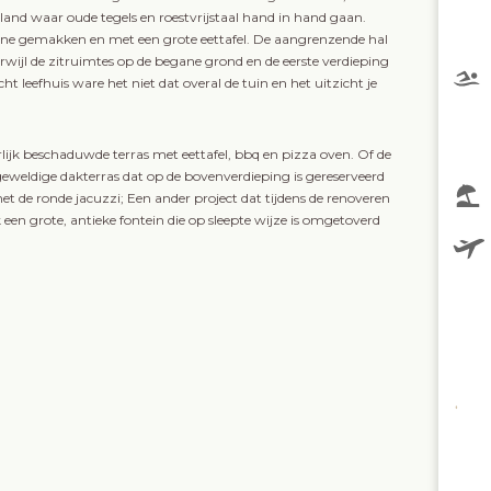
and waar oude tegels en roestvrijstaal hand in hand gaan.
ne gemakken en met een grote eettafel. De aangrenzende hal
rwijl de zitruimtes op de begane grond en de eerste verdieping
t leefhuis ware het niet dat overal de tuin en het uitzicht je
lijk beschaduwde terras met eettafel, bbq en pizza oven. Of de
geweldige dakterras dat op de bovenverdieping is gereserveerd
t de ronde jacuzzi; Een ander project dat tijdens de renoveren
jk een grote, antieke fontein die op sleepte wijze is omgetoverd