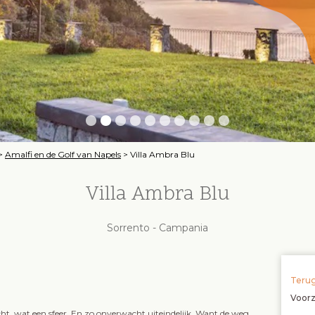
>
Amalfi en de Golf van Napels
>
Villa Ambra Blu
Villa Ambra Blu
Sorrento - Campania
Terug
Voor
cht, wat een sfeer. En zo onverwacht uiteindelijk. Want de weg