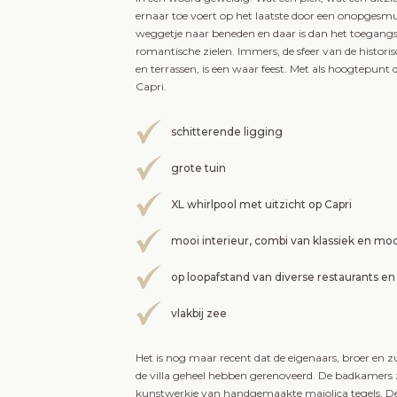
ernaar toe voert op het laatste door een onopgesmu
weggetje naar beneden en daar is dan het toegangs
romantische zielen. Immers, de sfeer van de histor
en terrassen, is een waar feest. Met als hoogtepun
Capri.
schitterende ligging
grote tuin
XL whirlpool met uitzicht op Capri
mooi interieur, combi van klassiek en mo
op loopafstand van diverse restaurants en
vlakbij zee
Het is nog maar recent dat de eigenaars, broer en zu
de villa geheel hebben gerenoveerd. De badkamers z
kunstwerkje van handgemaakte majolica tegels. D