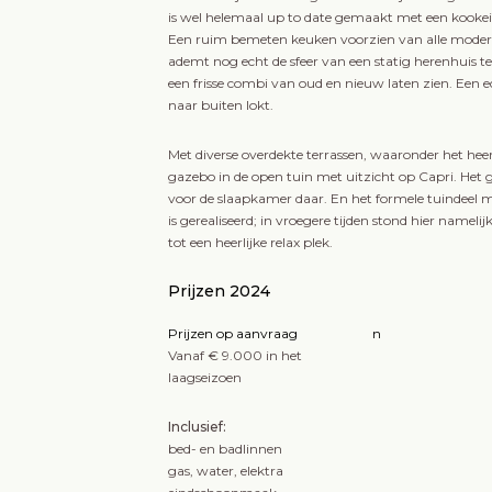
is wel helemaal up to date gemaakt met een kookeil
Een ruim bemeten keuken voorzien van alle moder
ademt nog echt de sfeer van een statig herenhuis te
een frisse combi van oud en nieuw laten zien. Een ech
naar buiten lokt.
Met diverse overdekte terrassen, waaronder het heer
gazebo in de open tuin met uitzicht op Capri. Het 
voor de slaapkamer daar. En het formele tuindeel me
is gerealiseerd; in vroegere tijden stond hier nameli
tot een heerlijke relax plek.
Prijzen 2024
Prijzen op aanvraag
n
Vanaf € 9.000 in het
laagseizoen
Inclusief:
bed- en badlinnen
gas, water, elektra