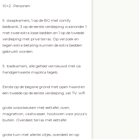
10+2
Personen
5
slaapkamers, 1 op de BG met comfy
bedbank, 3 op de eerste verdieping waaronder 1
met twee extra losse bedden en 1 op de tweede
verdieping met privé terras. Op verzoek en
tegen extra betaling kunnen de extra bedden
gebruikt worden.
5
badkamers, alle geheel vernieuwd met oa
handgemaakte majolica tegels.
Eerste op de begane grond met open haard en
een tweede op de eerste verdieping, sat TV, wifi
grote woonkeuken met eettafel, oven,
magnetron, vaatwasser, houtoven voor pizza’s
buiten. Overdekt terras met eettafel.
grote tuin met allerlei zitjes, overdekt en op