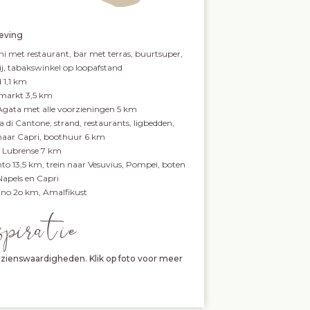
ving
ni met restaurant, bar met terras, buurtsuper,
ij, tabakswinkel op loopafstand
 1,1 km
markt 3,5 km
Agata met alle voorzieningen 5 km
 di Cantone, strand, restaurants, ligbedden,
naar Capri, boothuur 6 km
 Lubrense 7 km
nto 13,5 km, trein naar Vesuvius, Pompei, boten
Napels en Capri
ano 2o km, Amalfikust
spira tie
zienswaardigheden. Klik op foto voor meer