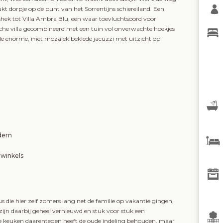
kt dorpje op de punt van het Sorrentijns schiereiland. Een
hek tot Villa Ambra Blu, een waar toevluchtsoord voor
ische villa gecombineerd met een tuin vol onverwachte hoekjes
t de enorme, met mozaïek beklede jacuzzi met uitzicht op
dern
 winkels
s die hier zelf zomers lang net de familie op vakantie gingen,
ijn daarbij geheel vernieuwd en stuk voor stuk een
e keuken daarentegen heeft de oude indeling behouden, maar