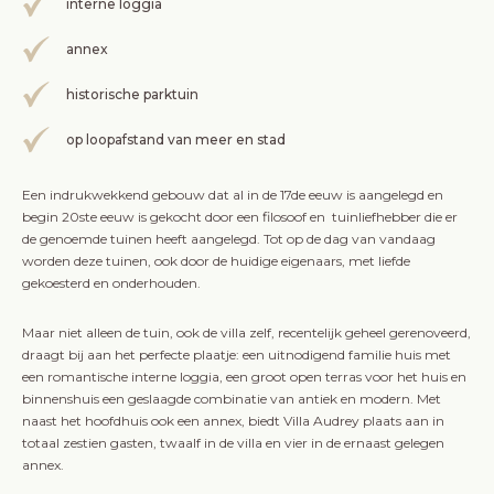
interne loggia
annex
historische parktuin
op loopafstand van meer en stad
Een indrukwekkend gebouw dat al in de 17de eeuw is aangelegd en
begin 20ste eeuw is gekocht door een filosoof en tuinliefhebber die er
de genoemde tuinen heeft aangelegd. Tot op de dag van vandaag
worden deze tuinen, ook door de huidige eigenaars, met liefde
gekoesterd en onderhouden.
Maar niet alleen de tuin, ook de villa zelf, recentelijk geheel gerenoveerd,
draagt bij aan het perfecte plaatje: een uitnodigend familie huis met
een romantische interne loggia, een groot open terras voor het huis en
binnenshuis een geslaagde combinatie van antiek en modern. Met
naast het hoofdhuis ook een annex, biedt Villa Audrey plaats aan in
totaal zestien gasten, twaalf in de villa en vier in de ernaast gelegen
annex.