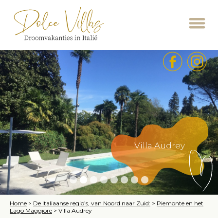
Villa Audrey
Home
>
De Italiaanse regio’s, van Noord naar Zuid:
>
Piemonte en het
Lago Maggiore
>
Villa Audrey