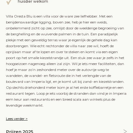
huisdier welkom
Villa Oresta Blu is een villa voor de ware zee liefhebber. Met een
benijdenswaardige ligging, boven zee, heb je hier een weids,
onbelemmerd zicht op zee, omlijst door de weelderige begroeiing van
de berghelling en de wuivende palmen in de tuin. Een paradijselijk
plekje met een geweldig terras waar je eigenlijk de gehele dag kan
doorbrengen. Wie echt rechtonder de villa naar zee wil, hoeft de
oprijlaan maar af te lopen en over te steken en komt via een eigen
poort op het smalle kiezelstrandje uit. Een stuk zee waar je zelfs in het
hoogseizoen nagenoeg alleen zal ziijn. Wil je iets meer faciliteiten, dan
hoef je maar zo’n zeshonderd meter over de autovrije weg te
wandelen, de wandel- en fietsroute die in het verlengde van de
boulevard van Imperia ligt, en je komt uit bij zand- en kiezelstranden.
Op slechts driehonderd meter kom je al het erste koffiebarretje en een
restaurant tegen. Loop je iets voorbij de stranden dan vind je in Imperia
eem keur aan restaurants en een breed scala aan winkels plus de
levendige weekmarkt.
Lees verder >
Prijzen 2025