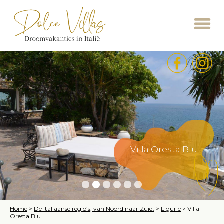
Villa Oresta Blu
Home
>
De Italiaanse regio’s, van Noord naar Zuid:
>
Ligurië
>
Villa
Oresta Blu