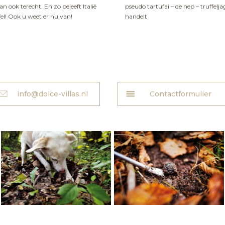
n ook terecht. En zo beleeft Italië
pseudo tartufai – de nep – truffelj
fel! Ook u weet er nu van!
handelt
info@dolce-villas.nl
Contactformulier