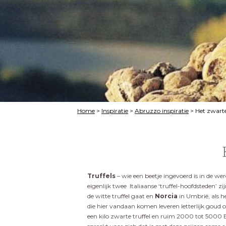
Home
>
Inspiratie
>
Abruzzo inspiratie
>
Het zwart
Truffels
– wie een beetje ingevoerd is in de were
eigenlijk twee Italiaanse ‘truffel-hoofdsteden’ zi
de witte truffel gaat en
Norcia
in Umbrië, als he
die hier vandaan komen leveren letterlijk goud
een kilo zwarte truffel en ruim 2000 tot 5000 Eu