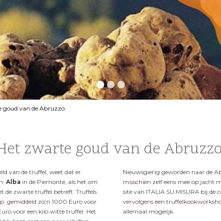
e goud van de Abruzzo.
Het zwarte goud van de Abruzzo
ld van de truffel, weet dat er
Nieuwsgierig geworden naar de Abru
jn:
Alba
in de Piemonte, als het om
misschien zelf eens mee op jacht me
t de zwarte truffel betreft. Truffels
site van ITALIA SU MISURA bij de c
 op: gemiddeld zo’n 1000 Euro voor
vervolgens een truffelkookworkshop 
ro voor een kilo witte truffel. Het
allemaal mogelijk.