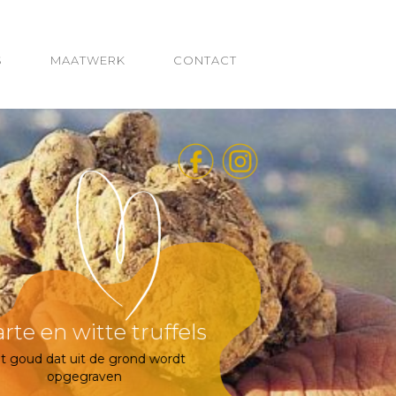
S
MAATWERK
CONTACT
De truffelhond
opvolger van het truffwlvarken