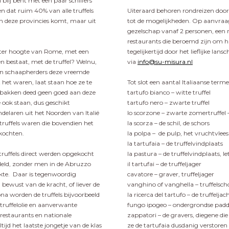
 blij bent met een paar schilfers
ten dat ruim 40% van alle truffels
Uiteraard behoren rondreizen door
an deze provincies komt, maar uit
tot de mogelijkheden. Op aanvraa
gezelschap vanaf 2 personen, een r
restaurants die beroemd zijn om hu
, ter hoogte van Rome, met een
tegelijkertijd door het lieflijke l
 bestaat, met de truffel? Welnu,
via
info@su-misura.nl
en schaapherders deze vreemde
het waren, laat staan hoe ze te
Tot slot een aantal Italiaanse term
k bakken deed geen goed aan deze
tartufo bianco – witte truffel
 ook staan, dus geschikt
tartufo nero – zwarte truffel
andelaren uit het Noorden van Italië
lo scorzone – zwarte zomertruffel 
truffels waren die bovendien het
la scorza – de schil, de schors
kochten.
la polpa – de pulp, het vruchtvlees
la tartufaia – de truffelvindplaats
truffels direct werden opgekocht
la pastura – de truffelvindplaats, le
deld, zonder men in de Abruzzo
il tartufai – de truffeljager
werkte. Daar is tegenwoordig
cavatore – graver, truffeljager
 bewust van de kracht, of liever de
vanghino of vanghella – truffelsc
ona worden de truffels bijvoorbeeld
la ricerca del tartufo – de truffeljac
 truffelolie en aanverwante
fungo ipogeo – ondergrondse paddest
restaurants en nationale
zappatori – de gravers, diegene die 
jd het laatste jongetje van de klas
ze de tartufaia dusdanig verstoren 