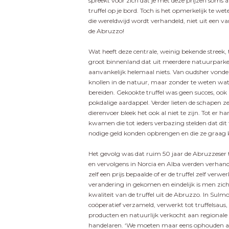
spreekt voor zich dat je met deze prijzen soms al
truffel op je bord. Toch is het opmerkelijk te we
die wereldwijd wordt verhandeld, niet uit een v
de Abruzzo!
Wat heeft deze centrale, weinig bekende streek
groot binnenland dat uit meerdere natuurparken
aanvankelijk helemaal niets. Van oudsher vond
knollen in de natuur, maar zonder te weten wat 
bereiden. Gekookte truffel was geen succes, oo
pokdalige aardappel. Verder lieten de schapen ze
dierenvoer bleek het ook al niet te zijn. Tot er h
kwamen die tot ieders verbazing stelden dat dit 
nodige geld konden opbrengen en die ze graag 
Het gevolg was dat ruim 50 jaar de Abruzzeser 
en vervolgens in Norcia en Alba werden verhan
zelf een prijs bepaalde of er de truffel zelf ver
verandering in gekomen en eindelijk is men zich
kwaliteit van de truffel uit de Abruzzo. In Sulm
coöperatief verzameld, verwerkt tot truffelsaus,
producten en natuurlijk verkocht aan regionale 
handelaren. ‘We moeten maar eens ophouden alti