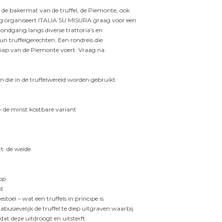
 de bakermat van de truffel, de Piemonte, ook
g organiseert ITALIA SU MISURA graag voor een
ondgang langs diverse trattoria’s en
n truffelgerechten. Een rondreis die
anschap van de Piemonte voert. Vraag na
en die in de truffelwereld worden gebruikt:
– de minst kostbare variant
tt: de weide
hop
ht
oel – wat een truffels in principe is
abusievelijk de truffel te diep uitgraven waarbij
dat deze uitdroogt en uitsterft.