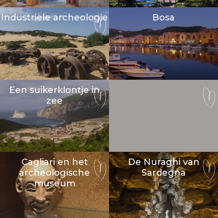
Industriële archeologie
Bosa
Een suikerklontje in
zee
Cagliari en het
De Nuraghi van
archeologische
Sardegna
museum