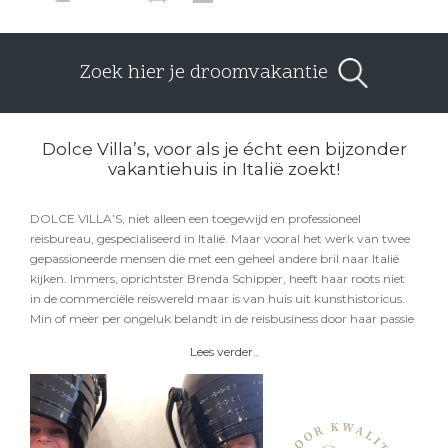
Zoek hier je droomvakantie
Dolce Villa’s, voor als je écht een bijzonder
vakantiehuis in Italië zoekt!
DOLCE VILLA’S, niet alleen een toegewijd en professioneel
reisbureau, gespecialiseerd in Italië. Maar vooral het werk van twee
gepassioneerde mensen die met een geheel andere bril naar Italië
kijken. Immers, oprichtster Brenda Schipper, heeft haar roots niet
in de commerciële reiswereld maar is van huis uit kunsthistoricus.
Min of meer per ongeluk belandt in de reisbusiness door haar passie
voor Italië, dat zij intussen haar tweede thuis mag noemen. Al jong
Lees verder..
raakte zij verslingerd aan Italië. Goudomrande jeugdvakanties aan
de Italiaanse meren, Toscane en de Abruzzo, de streek van haar
Italiaanse oom. Een eerste, zelf georganiseerde cultuurreis naar
Venetië, als afsluiting van haar kunstcursus, smaakte naar meer en
leidde tot de oprichting van ITALIA SU MISURA in 2011.