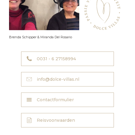
ITALIA SU MISURA werd DOLCE VILLA’S en groeide de afgelopen
jaren uit tot een volwaardig reisagentschap waarin het accent zich
heeft verlegd van georganiseerd cultuurreizen naar individuele
reizen op maat. Daarnaast treedt DOLCE VILLA’S vooral naar
buiten met haar prachtige collectie droomvilla’s, sfeerhotels en
Brenda Schipper & Miranda Del Rosario
B&B’s. Stuk voor stuk persoonlijk geselecteerd op kwaliteit, locatie
en karakter. Luxe en authentiek, om je op de best mogelijke manier
te laten kennis maken met La Dolce Vita in Italië. Want dat is en
0031 - 6 27158994
blijft onze drijfveer: onze voorliefde voor Italië doorgeven en jou aan
een heerlijke vakantie te helpen. Een rondreis op maat, met een
cultureel, culinair of sportief thema? Daar hebben we onze
specialiteit van gemaakt: onze kennis van Italië en alle bijzondere
info@dolce-villas.nl
adresjes en plekken die we in de loop der jaren hebben ontdekt,
zetten we graag in voor het samenstellen van de perfecte reis,
speciaal voor jou.
Contactformulier
In 2015 stapt Miranda Del Rosario, half Italiaans-half Nederlands en
nicht van Brenda, in DOLCE VILLA’S. Ideaal omdat Miranda in Italië
Reisvoorwaarden
woont en dus 24/7 met Italië is verbonden. Haar feilloze gevoel voor
publiciteit en Italiaanse flair voegt nog meer Italiaanse passie toe
aan DOLCE VILLA’S. Maar bovenal is het onze inside knowledge,