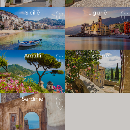
beste van Italië laten beleven.
Sicilië
Ligurië
Amalfi
Toscane
Sardinië