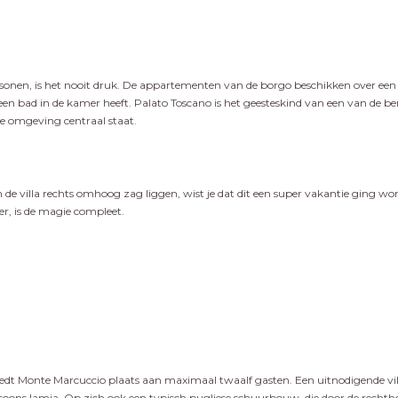
ersonen, is het nooit druk. De appartementen van de borgo beschikken over een 
 bad in de kamer heeft. Palato Toscano is het geesteskind van een van de ber
se omgeving centraal staat.
n de villa rechts omhoog zag liggen, wist je dat dit een super vakantie ging word
er, is de magie compleet.
a, biedt Monte Marcuccio plaats aan maximaal twaalf gasten. Een uitnodigende vi
rsoons lamia. Op zich ook een typisch pugliese schuurbouw, die door de rechth