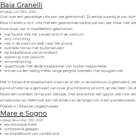
Baia Granelli
dinsdag, juni 30th, 2026
Ooit over een geweldige villa aan zee gedroomd? Zo eentje waarbij je aan komt
Baia Granelli is zo’n villa met een gedroomde lokatie pal aan zee. Maar niet allee
Mare staat hier in hoofdletters geschreven.
top locatie met het zandstrand in de voortuin
arty inrichting
hek in de voortuin leidt naar het strand
overdekt terras met buitenkeuken
op loopafstand van strandtent
dakterras met zeezicht
airconditioning
guesthouse met derde slaapkamer van buiten toegankelijk
entree via een zestig meter lange pergola overdekt met bougainville
Met in totaal drie slaapkamers waarvan er één in de aanbouw is gesitueerd, bi
panoramaterras is gemaakt vanwaar je schitterend uitzicht op zee hebt. De idea
Naast een overdekt terras aan zeezijde, met daarachter een gazon dat naar een h
schaduwterras. Helemaal aan het einde van de lange tuin is een parkeerplaats 
Posted in |
Reacties uitgeschakeld
Mare e Sogno
vrijdag, december 12th, 2025
eco boutique hotel
schitterend gelegen
op loopafstand van zandstrand