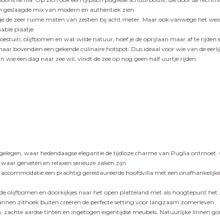
en geslaagde mix van modern en authentiek zien.
e de zeer ruime maten van zestien bij acht meter. Maar ook vanwege het weidse
able plaatje.
stuin, olijfbomen en wat wilde natuur, hoef je de oprijlaan maar af te rijden 
s, maar bovendien een gekende culinaire hotspot. Dus ideaal voor wie van de eer
n wie een dag naar zee wil, vindt de zee op nog geen half uurtje rijden.
allei gelegen, waar hedendaagse elegantie de tijdloze charme van Puglia ontmo
aar genieten en relaxen serieuze zaken zijn.
 accommodatie een prachtig gerestaureerde hoofdvilla met een onafhankelijke
e olijfbomen en doorkijkjes naar het open platteland met als hoogtepunt he
nnen zithoek buiten creëren de perfecte setting voor langzaam zomerleven.
en, zachte aardse tinten en ingetogen eigentijdse meubels. Natuurlijke linne