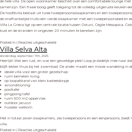
de hele villa. De open woonkamer beschikt over een comfortabele lounge met 
samenzijn. Een fraaie boog geeft toegang tot de volledig uitgeruste keuken e
De hoofdvilla bestaat uit twee tweepersoonsslaapkamers en een tweepersoo
de onafhankelijke trullo een vierde slaapkamer met een tweepersoonsbed en 
Villa La Grieca ligt op een centrale locatie tussen Ostuni, Ceglie Messapica, Ci
kust en de stranden in ongeveer 20 minuten te bereiken zijn.
Posted in |
Reacties uitgeschakeld
Villa Selva Alta
donderdag, september 11th, 2025
Heerlijk! Wat een rust, en wat een geweldige plek! Loop je dadelijk mee naar dat
blijft lekker thuis bij het zwembad. De ander maakt een mooie wandeling in d
ideale villa voor een groter gezelschap
ruim bemeten living
op loopafstand van klein kasteeldorpje
airconditioning
pooltafel
pingpong tafel
ruim 500 m2 oppervlak
outdoor jacuzzi
huisdier welkom
Met in totaal zeven slaapkamers, zes tweepersoons en een eenpersoons, biedt
villa.
Posted in |
Reacties uitgeschakeld