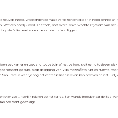
de heuvels inreed, wisselenden de fraaie vergezichten elkaar in hoog tempo af.
 een heerlijk oord is dit toch, met overal onverwachte zitjes om van het uit
cht op de Eolische eilanden die aan de horizon liggen.
gen badkamer en toegang tot de tuin of het balkon, is dit een uitgelezen plek vo
e rotsachtige tuin, biedt de ligging van Villa Mozzafiato rust en ruimte. Voor
je San Fratello waar je nog het échte Siciliaanse leven kan proeven en natuurli
ken over zee … heerlijk relaxen op het terras. Een wandelingetje naar de Baai v
 dan een front geweldig!