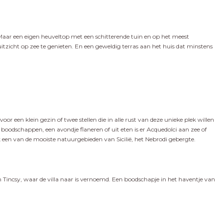
 Maar een eigen heuveltop met een schitterende tuin en op het meest
zicht op zee te genieten. En een geweldig terras aan het huis dat minstens
or een klein gezin of twee stellen die in alle rust van deze unieke plek willen
 boodschappen, een avondje flaneren of uit eten is er Acquedolci aan zee of
jk een van de mooiste natuurgebieden van Sicilië, het Nebrodi gebergte.
an Tincsy, waar de villa naar is vernoemd. Een boodschapje in het haventje van