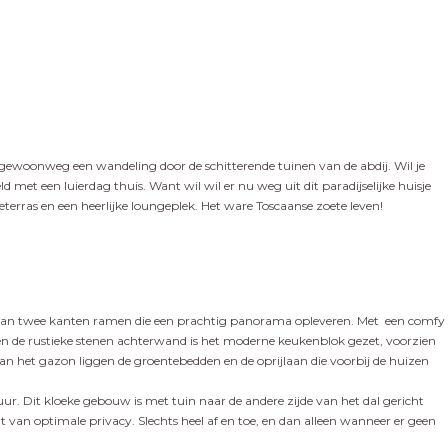
 of gewoonweg een wandeling door de schitterende tuinen van de abdij. Wil je
 met een luierdag thuis. Want wil wil er nu weg uit dit paradijselijke huisje
rras en een heerlijke loungeplek. Het ware Toscaanse zoete leven!
t aan twee kanten ramen die een prachtig panorama opleveren. Met een comfy
egen de rustieke stenen achterwand is het moderne keukenblok gezet, voorzien
 van het gazon liggen de groentebedden en de oprijlaan die voorbij de huizen
ur. Dit kloeke gebouw is met tuin naar de andere zijde van het dal gericht
t van optimale privacy. Slechts heel af en toe, en dan alleen wanneer er geen