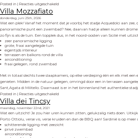
Posted in |
Reacties uitgeschakeld
Villa Mozzafiato
donderdag, juni 25th, 2026
Wat een plek! Vanaf het moment dat je voorbij het stadje Acquedolci aan zee, 
panoramische punt een zwembad? Nee, daarvan had je alleen kunnen dromen. Wat
zo fijn is als de tuin. Een topplek dus, in het noord-oosten van Sicilië met uitzi
zeer panoramische ligging
grote, fraai aangelegde tuin
eigentijds interieur
terrassen en balkons rond de villa
airconditioning
fraai gelegen, rond zwembad
Met in totaal slechts twee slaapkamers, op elke verdieping één en elk met een ei
genieten. Midden in de natuur gelegen, omringd door een in terrassen aangelegd
Sant,Agata di Militello. Daarnaast is er in het binnenland het authentieke stad
Posted in |
Reacties uitgeschakeld
Villa dei Tincsy
maandag, november 22nd, 2021
Wat een uitzicht! Je zou hier uren kunnen zitten, gelukzalig niets doen. Uitkij
Porto Ottiolu, verse vis, verse kruiden en dan de BBQ aan! Sardinië is op meer
schitterende ligging met zeezicht
privé zwembad
airconditioning