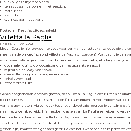
vlakbij gezellige badplaats
terras tussen de bomen met zeezicht
restaurant
zwembad
wellness aan het strand
Posted in |
Reacties uitgeschakeld
Villetta la Paglia
dinsdag, juli 12th, 2022
Ideaal! Zoals je hier gewoon te voet naar een van de restaurants loopt die vlakb
meer van de omgeving rond Villetta La Pagla ontdekken? Wat dacht je dan van een
voor twee? Mét eigen zwembad bovendien. Een wandelingetje langs de groentebe
optimale ligging op loopafstand van restaurants en abdij
stijlvolle hide-way voor twee
sfeervolle living met opengewerkte kap
privé zwembad
mooie privé tuin
Geheel toegesneden op twee gasten, telt Villetta La Paglia een ruime slaap
ronde bank waar je heerlijk samen een film kan kijken. In het midden van de r
van alle gemakken. Via een deur tegenover de eettafel betreed je de tuin die vi
naar het zwembad leidt. Hier hebben gasten van La Paglia een eigen, overde
Een brede oprijlaan scheidt Villetta La Paglia van het huis van de eigenaars d
zodat het huis zelf als buffer dient. Een bijgebouw bij het zwembad schermt het
gasten zijn, maken de eigenaars gebruik van het zwembad dat in principe voor