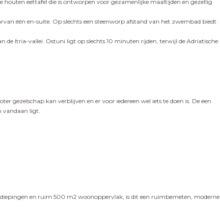
houten eettafel die is ontworpen voor gezamenlijke maaltijden en gezellig
van één en-suite. Op slechts een steenworp afstand van het zwembad biedt
de Itria-vallei. Ostuni ligt op slechts 10 minuten rijden, terwijl de Adriatische
oter gezelschap kan verblijven en er voor iedereen wel iets te doen is. De een
n vandaan ligt.
e verdiepingen en ruim 500 m2 woonoppervlak, is dit een ruimbemeten, moderne