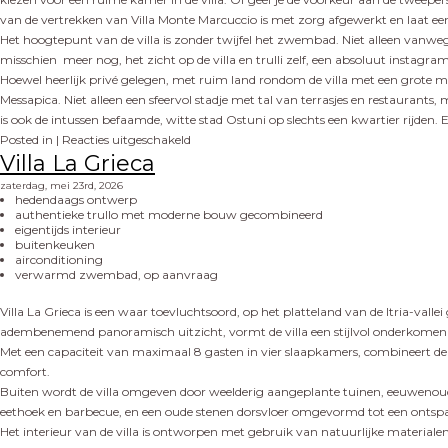
van de vertrekken van Villa Monte Marcuccio is met zorg afgewerkt en laat e
Het hoogtepunt van de villa is zonder twijfel het zwembad. Niet alleen vanweg
misschien meer nog, het zicht op de villa en trulli zelf, een absoluut instagram
Hoewel heerlijk privé gelegen, met ruim land rondom de villa met een grote moe
Messapica. Niet alleen een sfeervol stadje met tal van terrasjes en restaurant
is ook de intussen befaamde, witte stad Ostuni op slechts een kwartier rijden. E
Posted in |
Reacties uitgeschakeld
Villa La Grieca
zaterdag, mei 23rd, 2026
hedendaags ontwerp
authentieke trullo met moderne bouw gecombineerd
eigentijds interieur
buitenkeuken
airconditioning
verwarmd zwembad, op aanvraag
Villa La Grieca is een waar toevluchtsoord, op het platteland van de Itria-v
adembenemend panoramisch uitzicht, vormt de villa een stijlvol onderkomen w
Met een capaciteit van maximaal 8 gasten in vier slaapkamers, combineert de
comfort.
Buiten wordt de villa omgeven door weelderig aangeplante tuinen, eeuwenoud
eethoek en barbecue, en een oude stenen dorsvloer omgevormd tot een ontspa
Het interieur van de villa is ontworpen met gebruik van natuurlijke material