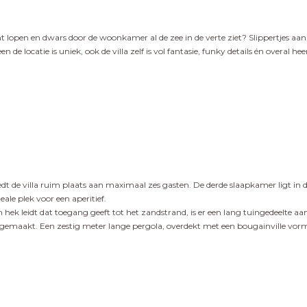
 lopen en dwars door de woonkamer al de zee in de verte ziet? Slippertjes aan
n de locatie is uniek, ook de villa zelf is vol fantasie, funky details én overal h
edt de villa ruim plaats aan maximaal zes gasten. De derde slaapkamer ligt in 
le plek voor een aperitief.
ek leidt dat toegang geeft tot het zandstrand, is er een lang tuingedeelte aan 
gemaakt. Een zestig meter lange pergola, overdekt met een bougainville vormt 