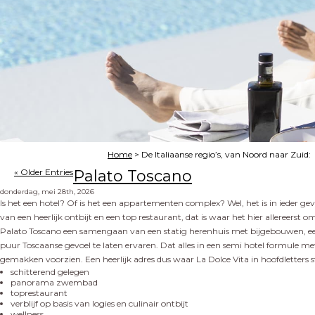
Home
>
De Italiaanse regio’s, van Noord naar Zuid:
« Older Entries
Palato Toscano
donderdag, mei 28th, 2026
Is het een hotel? Of is het een appartementen complex? Wel, het is in ieder 
van een heerlijk ontbijt en een top restaurant, dat is waar het hier allereerst
Palato Toscano een samengaan van een statig herenhuis met bijgebouwen, een 
puur Toscaanse gevoel te laten ervaren. Dat alles in een semi hotel formule met 
gemakken voorzien. Een heerlijk adres dus waar La Dolce Vita in hoofdletters 
schitterend gelegen
panorama zwembad
toprestaurant
verblijf op basis van logies en culinair ontbijt
wellness