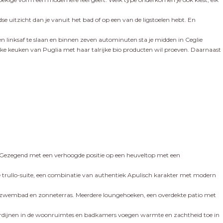
 uitzicht dan je vanuit het bad of op een van de ligstoelen hebt. En
en linksaf te slaan en binnen zeven autominuten sta je midden in Ceglie
lijke keuken van Puglia met haar talrijke bio producten wil proeven. Daarnaast
et. Gezegend met een verhoogde positie op een heuveltop met een
 trullo-suite, een combinatie van authentiek Apulisch karakter met modern
t zwembad en zonneterras. Meerdere loungehoeken, een overdekte patio met
n gordijnen in de woonruimtes en badkamers voegen warmte en zachtheid toe in