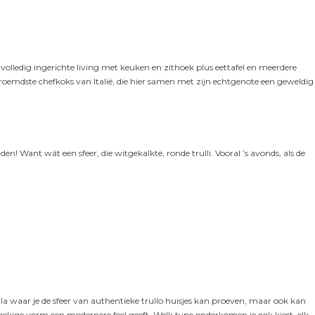
volledig ingerichte living met keuken en zithoek plus eettafel en meerdere
oemdste chefkoks van Italië, die hier samen met zijn echtgenote een geweldig
en! Want wát een sfeer, die witgekalkte, ronde trulli. Vooral ’s avonds, als de
lla waar je de sfeer van authentieke trullo huisjes kan proeven, maar ook kan
oekige vorm een modernere feel geeft. Welk type onderkomen je ook kiest, elk