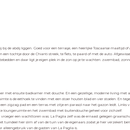
ij bij de abdij liggen. Goed voor een terrasje, een heerlijke Toscaanse maaltijd
 tochtje door de Chianti streek, te fiets, te paard of met de auto. Afgewisseld
dden en daar ligt je eigen plek in de zon op je te wachten: zwembad, zonnete
kamer met ensuite badkamer met douche. En een gezellige, moderne living me
uimte is de eethoek te vinden met een stoer houten blad en vier stoelen. En t
a een zigzag pad en een terras met zitje en parasol naar het gazon leidt. Links
kte loungeruimte en het zwembad met buitendouche geheel voor zichzelf.
at vroeger een wachttoren was. La Paglia zelf was de ernaast gelegen graanschu
 tuindeel hier slim af van de tuin van de eigenaars zodat je hier verzekert ben
 alleengebruik van de gasten van La Paglia is.