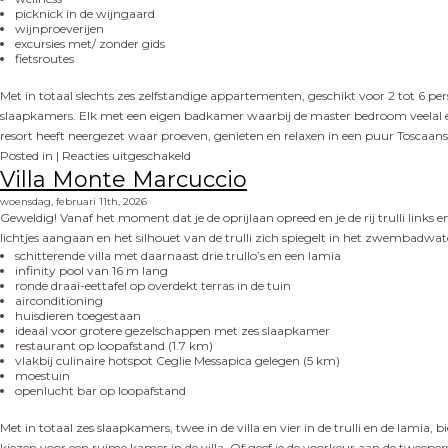
picknick in de wijngaard
wijnproeverijen
excursies met/ zonder gids
fietsroutes
Met in totaal slechts zes zelfstandige appartementen, geschikt voor 2 tot 6 p
slaapkamers. Elk met een eigen badkamer waarbij de master bedroom veelal een
resort heeft neergezet waar proeven, genieten en relaxen in een puur Toscaan
Posted in |
Reacties uitgeschakeld
Villa Monte Marcuccio
woensdag, februari 11th, 2026
Geweldig! Vanaf het moment dat je de oprijlaan opreed en je de rij trulli links e
lichtjes aangaan en het silhouet van de trulli zich spiegelt in het zwembadwat
schitterende villa met daarnaast drie trullo’s en een lamia
infinity pool van 16 m lang
ronde draai-eettafel op overdekt terras in de tuin
airconditioning
huisdieren toegestaan
ideaal voor grotere gezelschappen met zes slaapkamer
restaurant op loopafstand (1.7 km)
vlakbij culinaire hotspot Ceglie Messapica gelegen (5 km)
moestuin
openlucht bar op loopafstand
Met in totaal zes slaapkamers, twee in de villa en vier in de trulli en de lami
kiezen voor een ruime kamer in de villa. Of geef je de voorkeur aan de tweepe