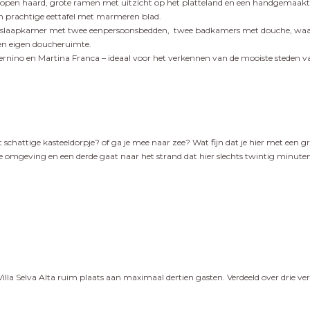
open haard, grote ramen met uitzicht op het platteland en een handgemaakte 
en prachtige eettafel met marmeren blad.
nsslaapkamer met twee eenpersoonsbedden, twee badkamers met douche, waar
een eigen doucheruimte.
sternino en Martina Franca – ideaal voor het verkennen van de mooiste steden van 
 schattige kasteeldorpje? of ga je mee naar zee? Wat fijn dat je hier met een gr
e omgeving en een derde gaat naar het strand dat hier slechts twintig minute
 Villa Selva Alta ruim plaats aan maximaal dertien gasten. Verdeeld over dri