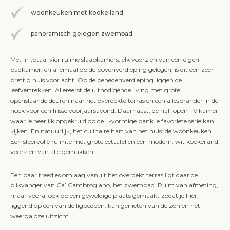
woonkeuken met kookeiland
panoramisch gelegen zwembad
Met in totaal vier ruime slaapkamers, elk voorzien van een eigen
badkamer, en allemaal op de bovenverdieping gelegen, is dit een zeer
prettig huis voor acht. Op de benedenverdieping liggen de
leefvertrekken. Allereerst de uitnodigende living met grote,
openslaande deuren naar het overdekte terras en een allesbrander in de
hoek voor een frisse voorjaarsavond. Daarnaast, de half open TV kamer
waar je heerlijk opgekruld op de L-vormige bank je favoriete serie kan
kijken. En natuurlijk, het culinaire hart van het huis: de woonkeuken.
Een sfeervolle ruimte met grote eettafel en een modern, wit kookeiland
voorzien van alle gemakken.
Een paar treedjes omlaag vanuit het overdekt terras ligt daar de
blikvanger van Ca’ Cambrogiano, het zwembad. Ruim van afmeting,
maar vooral ook op een geweldige plaats gemaakt zodat je hier,
liggend op een van de ligbedden, kan genieten van de zon en het
weergaloze uitzicht.