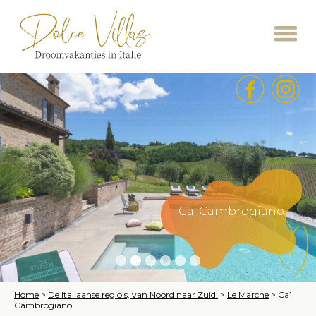
Ca' Cambrogiano
Home
>
De Italiaanse regio’s, van Noord naar Zuid:
>
Le Marche
>
Ca’
Cambrogiano