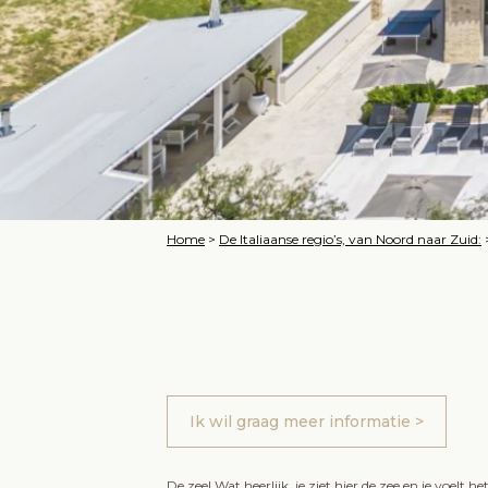
Home
>
De Italiaanse regio’s, van Noord naar Zuid:
Ik wil graag meer informatie >
De zee! Wat heerlijk, je ziet hier de zee en je voelt 