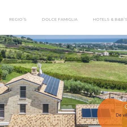
REGIO’S
DOLCE FAMIGLIA
HOTELS & B&B’
De vi