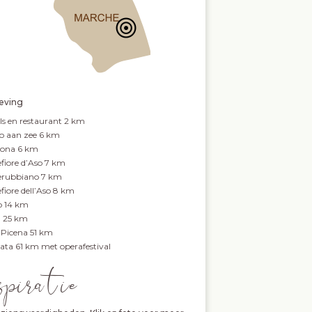
ving
ls en restaurant 2 km
o aan zee 6 km
dona 6 km
fiore d’Aso 7 km
rubbiano 7 km
fiore dell’Aso 8 km
o 14 km
a 25 km
i Picena 51 km
ata 61 km met operafestival
spira tie