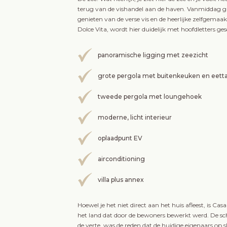
terug van de vishandel aan de haven. Vanmiddag g
genieten van de verse vis en de heerlijke zelfgemaak
Dolce Vita, wordt hier duidelijk met hoofdletters ge
panoramische ligging met zeezicht
grote pergola met buitenkeuken en eetta
tweede pergola met loungehoek
moderne, licht interieur
oplaadpunt EV
airconditioning
villa plus annex
Hoewel je het niet direct aan het huis afleest, is 
het land dat door de bewoners bewerkt werd. De sch
de verte, was de reden dat de huidige eigenaars op sl