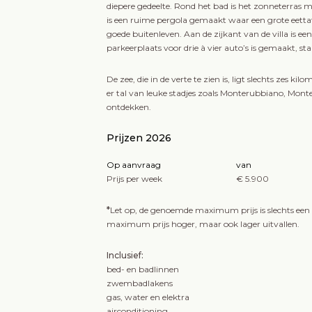
diepere gedeelte. Rond het bad is het zonneterras 
is een ruime pergola gemaakt waar een grote eettaf
goede buitenleven. Aan de zijkant van de villa is e
parkeerplaats voor drie à vier auto’s is gemaakt, st
De zee, die in de verte te zien is, ligt slechts zes k
er tal van leuke stadjes zoals Monterubbiano, Montef
ontdekken.
Prijzen 2026
Op aanvraag
van
Prijs per week
€ 5.900
*
Let op, de genoemde maximum prijs is slechts een i
maximum prijs hoger, maar ook lager uitvallen.
Inclusief:
bed- en badlinnen
zwembadlakens
gas, water en elektra
airconditioning