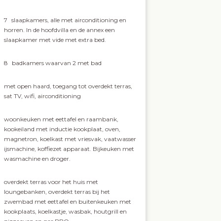
7
slaapkamers, alle met airconditioning en
horren. In de hoofdvilla en de annex een
slaapkamer met vide met extra bed.
8
badkamers waarvan 2 met bad
met open haard, toegang tot overdekt terras,
sat TV, wifi, airconditioning
woonkeuken met eettafel en raambank,
kookeiland met inductie kookplaat, oven,
magnetron, koelkast met vriesvak, vaatwasser
ijsmachine, koffiezet apparaat. Bijkeuken met
wasmachine en droger.
overdekt terras voor het huis met
loungebanken, overdekt terras bij het
zwembad met eettafel en buitenkeuken met
kookplaats, koelkastje, wasbak, houtgrill en