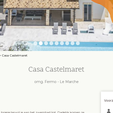
>
Casa Castelmaret
Casa Castelmaret
omg. Fermo - Le Marche
Voor
het briesje terwijl je aan het zwembad ligt. Dadelijk komen ze