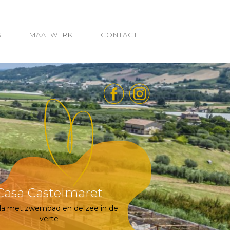
S
MAATWERK
CONTACT
Casa Castelmaret
lla met zwembad en de zee in de
verte