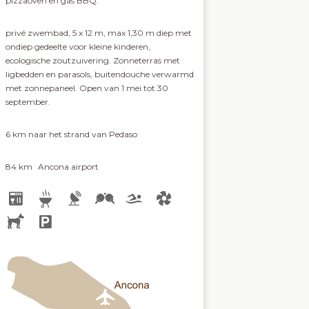
pizzaoven en gas BBQ.
privé zwembad, 5 x 12 m, max 1,30 m diep met
ondiep gedeelte voor kleine kinderen,
ecologische zoutzuivering. Zonneterras met
ligbedden en parasols, buitendouche verwarmd
met zonnepaneel. Open van 1 mei tot 30
september.
6 km
naar het strand van Pedaso
84 km
Ancona airport