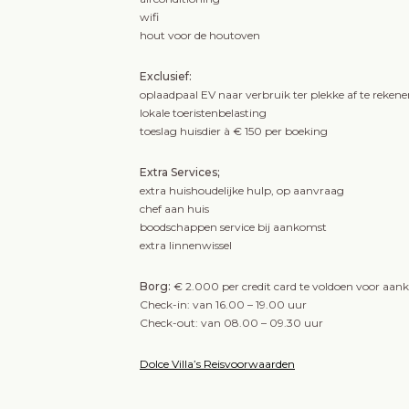
wifi
hout voor de houtoven
Exclusief:
oplaadpaal EV naar verbruik ter plekke af te reken
lokale toeristenbelasting
toeslag huisdier à € 150 per boeking
Extra Services;
extra huishoudelijke hulp, op aanvraag
chef aan huis
boodschappen service bij aankomst
extra linnenwissel
Borg:
€ 2.000 per credit card te voldoen voor aan
Check-in: van 16.00 – 19.00 uur
Check-out: van 08.00 – 09.30 uur
Dolce Villa’s Reisvoorwaarden