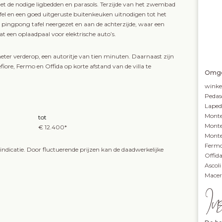
met de nodige ligbedden en parasols. Terzijde van het zwembad
el en een goed uitgeruste buitenkeuken uitnodigen tot het
en pingpong tafel neergezet en aan de achterzijde, waar een
aat een oplaadpaal voor elektrische auto’s.
ilometer verderop, een autoritje van tien minuten. Daarnaast zijn
iore, Fermo en Offida op korte afstand van de villa te
Omge
winke
Pedas
Lape
Monte
tot
Monte
€ 12.400*
Monte
Ferm
ndicatie. Door fluctuerende prijzen kan de daadwerkelijke
Offid
Ascol
Macer
In