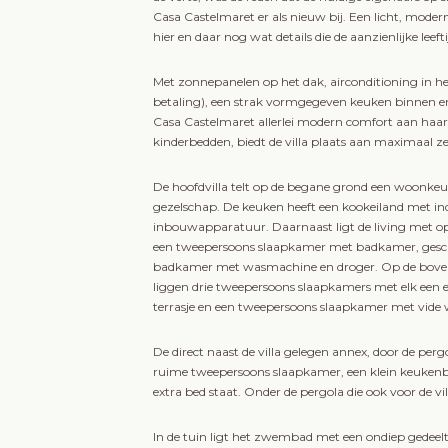
Casa Castelmaret er als nieuw bij. Een licht, mode
hier en daar nog wat details die de aanzienlijke leeft
Met zonnepanelen op het dak, airconditioning in het
betaling), een strak vormgegeven keuken binnen en
Casa Castelmaret allerlei modern comfort aan haar
kinderbedden, biedt de villa plaats aan maximaal ze
De hoofdvilla telt op de begane grond een woonkeu
gezelschap. De keuken heeft een kookeiland met in
inbouwapparatuur. Daarnaast ligt de living met ope
een tweepersoons slaapkamer met badkamer, gesch
badkamer met wasmachine en droger. Op de bovenver
liggen drie tweepersoons slaapkamers met elk ee
terrasje en een tweepersoons slaapkamer met vide w
De direct naast de villa gelegen annex, door de pe
ruime tweepersoons slaapkamer, een klein keukenb
extra bed staat. Onder de pergola die ook voor de vi
In de tuin ligt het zwembad met een ondiep gedeelte