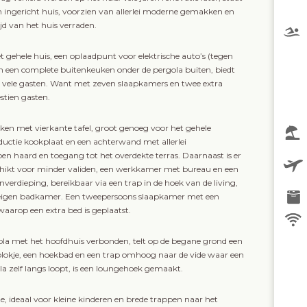
rn ingericht huis, voorzien van allerlei moderne gemakken en
ijd van het huis verraden.
 gehele huis, een oplaadpunt voor elektrische auto’s (tegen
 een complete buitenkeuken onder de pergola buiten, biedt
 vele gasten. Want met zeven slaapkamers en twee extra
stien gasten.
ken met vierkante tafel, groot genoeg voor het gehele
ductie kookplaat en een achterwand met allerlei
n haard en toegang tot het overdekte terras. Daarnaast is er
ikt voor minder validen, een werkkamer met bureau en een
dieping, bereikbaar via een trap in de hoek van de living,
n eigen badkamer. Een tweepersoons slaapkamer met een
aarop een extra bed is geplaatst.
rgola met het hoofdhuis verbonden, telt op de begane grond een
lokje, een hoekbad en een trap omhoog naar de vide waar een
lla zelf langs loopt, is een loungehoek gemaakt.
, ideaal voor kleine kinderen en brede trappen naar het