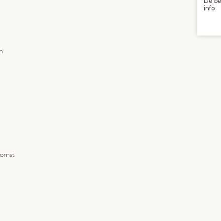
De be
info
en
komst