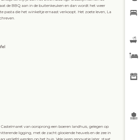
aat de BBQ aan in de buitenkeuken en dan wordt het weer
te pasta die het winkeltje ernaast verkoopt. Het zoete leven, La
schreven.
fel
Casa Castelmaret van oorsprong een boeren landhuis, gelegen op
itterende ligging, met de zacht glooiende heuvels en de zee in
ag verliefd werden op het huis. Vele jaren renovatie later, staat