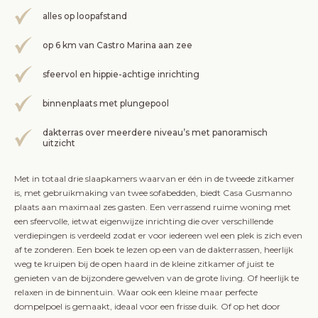
alles op loopafstand
op 6 km van Castro Marina aan zee
sfeervol en hippie-achtige inrichting
binnenplaats met plungepool
dakterras over meerdere niveau’s met panoramisch
uitzicht
Met in totaal drie slaapkamers waarvan er één in de tweede zitkamer
is, met gebruikmaking van twee sofabedden, biedt Casa Gusmanno
plaats aan maximaal zes gasten. Een verrassend ruime woning met
een sfeervolle, ietwat eigenwijze inrichting die over verschillende
verdiepingen is verdeeld zodat er voor iedereen wel een plek is zich even
af te zonderen. Een boek te lezen op een van de dakterrassen, heerlijk
weg te kruipen bij de open haard in de kleine zitkamer of juist te
genieten van de bijzondere gewelven van de grote living. Of heerlijk te
relaxen in de binnentuin. Waar ook een kleine maar perfecte
dompelpoel is gemaakt, ideaal voor een frisse duik. Of op het door