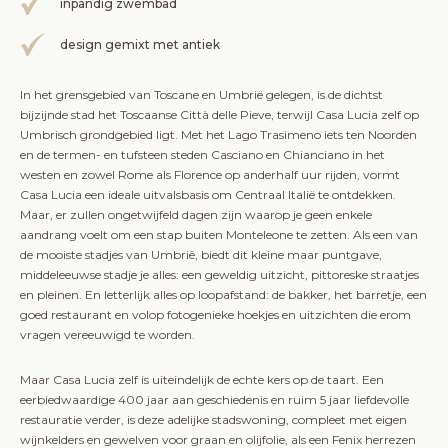
inpandig zwembad
design gemixt met antiek
In het grensgebied van Toscane en Umbrië gelegen, is de dichtst
bijzijnde stad het Toscaanse Città delle Pieve, terwijl Casa Lucia zelf op
Umbrisch grondgebied ligt. Met het Lago Trasimeno iets ten Noorden
en de termen- en tufsteen steden Casciano en Chianciano in het
westen en zowel Rome als Florence op anderhalf uur rijden, vormt
Casa Lucia een ideale uitvalsbasis om Centraal Italië te ontdekken.
Maar, er zullen ongetwijfeld dagen zijn waarop je geen enkele
aandrang voelt om een stap buiten Monteleone te zetten. Als een van
de mooiste stadjes van Umbriê, biedt dit kleine maar puntgave,
middeleeuwse stadje je alles: een geweldig uitzicht, pittoreske straatjes
en pleinen. En letterlijk alles op loopafstand: de bakker, het barretje, een
goed restaurant en volop fotogenieke hoekjes en uitzichten die erom
vragen vereeuwigd te worden.
Maar Casa Lucia zelf is uiteindelijk de echte kers op de taart. Een
eerbiedwaardige 400 jaar aan geschiedenis en ruim 5 jaar liefdevolle
restauratie verder, is deze adelijke stadswoning, compleet met eigen
wijnkelders en gewelven voor graan en olijfolie, als een Fenix herrezen