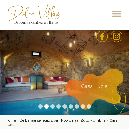
Casa Lucia
Home
>
De Italiaanse regio’s, van Noord naar Zuid:
>
Umbria
>
Casa
Lucia