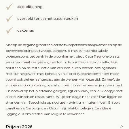
aiconditioning
overdekt terras met buitenkeuken
dakterras
Met op de begane grond een eerste tweepersoons slaapkamer en op de
bovenverdieping de tweede, aangevuld met een comfortabele
tweepersoons bedbank in de woonkamer, biedt Casa Paglione plaats
aan maximaal zes gasten, Een tot in de puntjes verzorgde villa die is
ontstaan na de restauratie van een lamia, een boeren-opslagplaats
met tunnelgewelf, met behoud van allerlei typische elementen maar
vooral ook geheel aangepast aan de wensen van deze tijd. Zo heeft de
villa een mooi dakterras, overal airco en horren en een eigen zwembad.
En hoewel op het platteland gelegen, ligt er vlakbij een leuk dorpje met
allerlei winkels en restaurants. Wil je een dagje naar zee? Dan liggen de
stranden van Specchiola op nog geen twintig minuten rijden. En ook
pareltjes als Carovigno en Ostuni zijn vlakbij gelegen. Een ideale
ligging dus om dit deel van Puglia te verkennen.
Prijzen 2026