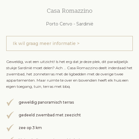
Casa Romazzino
Porto Cervo - Sardinië
Ik wil graag meer informatie >
Geweldig, wat een uitzicht! Is het erg dat je deze plek, dit paradijselijk
stukje Sardinië moet delen? Ach … Casa Romazzino deelt inderdaad het
zwembad, het zonneterras met de ligbedden met de overige twee
appartementen. Maar ruimte te over en bovendien heeft elk huis een
eigen toegang, tuin, terras met bbq.
geweldig panoramisch terras
gedeeld zwembad met zeezicht
zee op 3 km