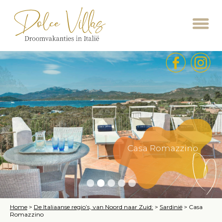
Casa Romazzino
Home
>
De Italiaanse regio’s, van Noord naar Zuid:
>
Sardinië
>
Casa
Romazzino