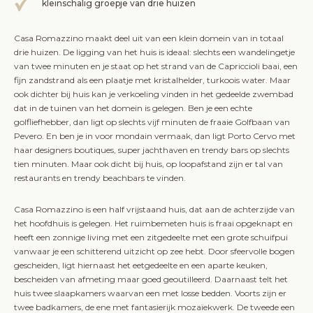
kleinschalig groepje van drie huizen
Casa Romazzino maakt deel uit van een klein domein van in totaal
drie huizen. De ligging van het huis is ideaal: slechts een wandelingetje
van twee minuten en je staat op het strand van de Capriccioli baai, een
fijn zandstrand als een plaatje met kristalhelder, turkoois water. Maar
ook dichter bij huis kan je verkoeling vinden in het gedeelde zwembad
dat in de tuinen van het domein is gelegen. Ben je een echte
golfliefhebber, dan ligt op slechts vijf minuten de fraaie Golfbaan van
Pevero. En ben je in voor mondain vermaak, dan ligt Porto Cervo met
haar designers boutiques, super jachthaven en trendy bars op slechts
tien minuten. Maar ook dicht bij huis, op loopafstand zijn er tal van
restaurants en trendy beachbars te vinden.
Casa Romazzino is een half vrijstaand huis, dat aan de achterzijde van
het hoofdhuis is gelegen. Het ruimbemeten huis is fraai opgeknapt en
heeft een zonnige living met een zitgedeelte met een grote schuifpui
vanwaar je een schitterend uitzicht op zee hebt. Door sfeervolle bogen
gescheiden, ligt hiernaast het eetgedeelte en een aparte keuken,
bescheiden van afmeting maar goed geoutilleerd. Daarnaast telt het
huis twee slaapkamers waarvan een met losse bedden. Voorts zijn er
twee badkamers, de ene met fantasierijk mozaïekwerk. De tweede een