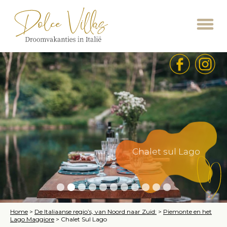
Chalet sul Lago
Home
>
De Italiaanse regio’s, van Noord naar Zuid:
>
Piemonte en het
Lago Maggiore
>
Chalet Sul Lago