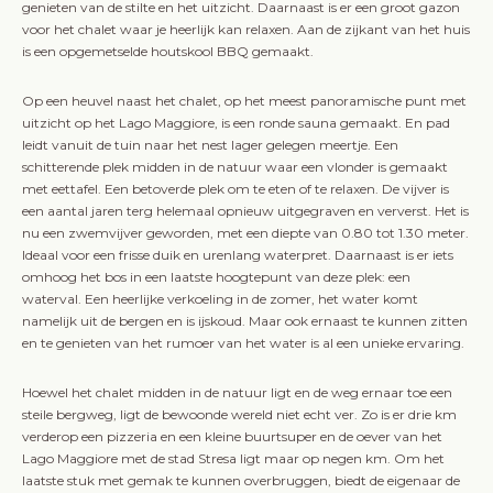
genieten van de stilte en het uitzicht. Daarnaast is er een groot gazon
voor het chalet waar je heerlijk kan relaxen. Aan de zijkant van het huis
is een opgemetselde houtskool BBQ gemaakt.
Op een heuvel naast het chalet, op het meest panoramische punt met
uitzicht op het Lago Maggiore, is een ronde sauna gemaakt. En pad
leidt vanuit de tuin naar het nest lager gelegen meertje. Een
schitterende plek midden in de natuur waar een vlonder is gemaakt
met eettafel. Een betoverde plek om te eten of te relaxen. De vijver is
een aantal jaren terg helemaal opnieuw uitgegraven en ververst. Het is
nu een zwemvijver geworden, met een diepte van 0.80 tot 1.30 meter.
Ideaal voor een frisse duik en urenlang waterpret. Daarnaast is er iets
omhoog het bos in een laatste hoogtepunt van deze plek: een
waterval. Een heerlijke verkoeling in de zomer, het water komt
namelijk uit de bergen en is ijskoud. Maar ook ernaast te kunnen zitten
en te genieten van het rumoer van het water is al een unieke ervaring.
Hoewel het chalet midden in de natuur ligt en de weg ernaar toe een
steile bergweg, ligt de bewoonde wereld niet echt ver. Zo is er drie km
verderop een pizzeria en een kleine buurtsuper en de oever van het
Lago Maggiore met de stad Stresa ligt maar op negen km. Om het
laatste stuk met gemak te kunnen overbruggen, biedt de eigenaar de