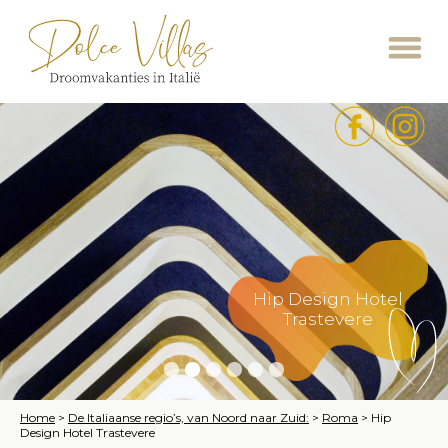
Hip Design Hotel
Trastevere
Home
>
De Italiaanse regio’s, van Noord naar Zuid:
>
Roma
>
Hip
Design Hotel Trastevere