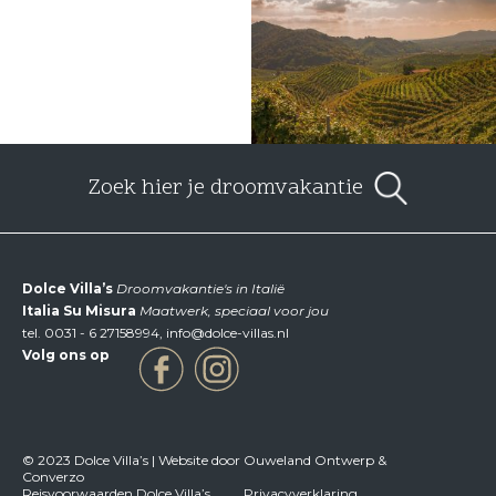
Zoek hier je droomvakantie
Dolce Villa’s
Droomvakantie's in Italië
Italia Su Misura
Maatwerk, speciaal voor jou
tel.
0031 - 6 27158994
,
info@dolce-villas.nl
Volg ons op
© 2023 Dolce Villa’s | Website door Ouweland Ontwerp &
Converzo
Reisvoorwaarden Dolce Villa’s
Privacyverklaring