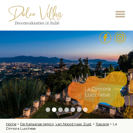
La Dimora
Lucchese
Home
>
De Italiaanse regio’s, van Noord naar Zuid:
>
Toscane
>
La
Dimora Lucchese