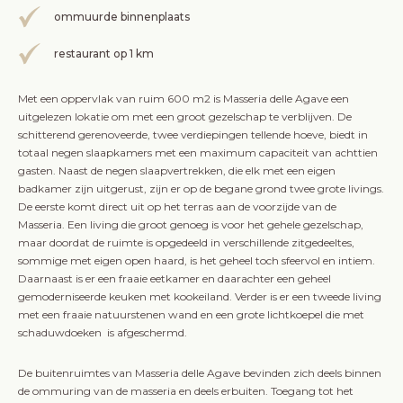
ommuurde binnenplaats
restaurant op 1 km
Met een oppervlak van ruim 600 m2 is Masseria delle Agave een
uitgelezen lokatie om met een groot gezelschap te verblijven. De
schitterend gerenoveerde, twee verdiepingen tellende hoeve, biedt in
totaal negen slaapkamers met een maximum capaciteit van achttien
gasten. Naast de negen slaapvertrekken, die elk met een eigen
badkamer zijn uitgerust, zijn er op de begane grond twee grote livings.
De eerste komt direct uit op het terras aan de voorzijde van de
Masseria. Een living die groot genoeg is voor het gehele gezelschap,
maar doordat de ruimte is opgedeeld in verschillende zitgedeeltes,
sommige met eigen open haard, is het geheel toch sfeervol en intiem.
Daarnaast is er een fraaie eetkamer en daarachter een geheel
gemoderniseerde keuken met kookeiland. Verder is er een tweede living
met een fraaie natuurstenen wand en een grote lichtkoepel die met
schaduwdoeken is afgeschermd.
De buitenruimtes van Masseria delle Agave bevinden zich deels binnen
de ommuring van de masseria en deels erbuiten. Toegang tot het