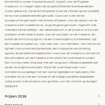
binnenhof is via een imposante poort, typisch voor de Pugliese
masseria’s, in vroeger tijden die als gefortificeerde herenboerderijen
waren gebouwd. Op de binnenplaats is aan de villa een groot overdekt
terras met dubbele eettafel gemaakt. Daarvoor is een eerste
loungeruimte gemaakt met diverse zithoeken. Aan de zijkant van de
masseria is een tweede terras, langs de gevel gemaakt, ingericht met
meerdere kleine tafeltjes – een ideale plek om in de schaduw te kunnen
ontbijten of een boek te lezen. Aan de voorzijde van de masseria, die
buiten de ommuring ligt en via een fraaie bogenrij is te bereiken, ligt
een tweede loungeterras – ook weer zeer ruim bemeten. Voor het terras
ligt een monumentale plantenbak, een imposante verzameling
agaves, de geneeskrachtigeplanten waarnaar de masseria is vernoemd.
Iets verwijderd van de masseria is ten slotte het zwembad te vinden.
Een twintig meter lang bad met een langzaam aflopend gedeelte dat
als een strandje functioneert. Rond het zwembad is een ruim
zonneterras aangelegd met een aantal ligbedden en ligkussens. Een
overdekt terras met een zithoek en de nodige overdekte dagbedden
zodat je ook in de schaduw kan genieten van het uitzicht op de eigen
olijfgaard.
Prijzen 2026