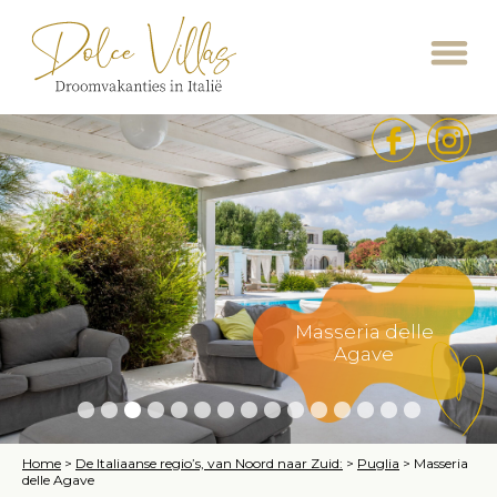
Masseria delle
Agave
Home
>
De Italiaanse regio’s, van Noord naar Zuid:
>
Puglia
>
Masseria
delle Agave