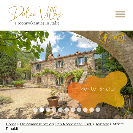
Monte Rinaldi
Home
>
De Italiaanse regio’s, van Noord naar Zuid:
>
Toscane
>
Monte
Rinaldi