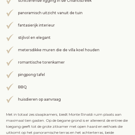
schitterende ligging in de Chiantistreek
panoramisch uitzicht vanuit de tuin
fantasierijk interieur
stijlvol en elegant
metersdikke muren die de villa koel houden
romantische torenkamer
pingpong tafel
BBQ
huisdieren op aanvraag
Met in totaal zes slaapkamers, biedt Monte Rinaldi ruim plaats aan
maximaal tien gasten. Op de begane grond is er allereerst de entree die
toegang geeft tot de grote zitkamer met open haard en eethoek die
uitkomt op het panoramische terras en het achterterras, beide