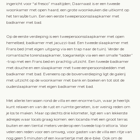
ingericht voor “al fresco” maaltijden; Daarnaast is er een tweede
woonkamer met open haard; een grote woonkeuken die uitkomt op
het terras/de tuin. Een een eerste tweepersoonsslaapkamer met
badkamer met bad.
Op de eerste verdieping is een tweepersoonsslaapkamer met open
hemelbed; badkamer met jacuzzi-bad. Een tweede slaapkamer met
Frans bed (met eigen uitgang via een trap naar de tuin). Verder de
romantische torenslaapkamer, toegankelijk via een een smalle “ladder”
-trap met een Frans bed en prachtig uitzicht. Een tweede badkamer
met douche en een slaapkamer met twee eenpersoonsbedden met
badkamer met bad. Eveneens op de bovenverdieping ligt de galerij
met uitzicht op de woonkamer met bank en boeken en tot slot de
ouderslaapkamer met eigen badkamer met bad.
Met allerlei terrassen rond de villa en een enorme tuin, waar je heerlijk
kunt relaxen en van de rust en ruimte genieten, is er weinig reden om
je los te maken. Maar op slechts drie kilometer, ligt een van lekkerste
adresjes waar locals graag komen: een locanda met een groot terras
buiten en een tiental meters verderop een tweede top trattoria. Voor
velen een reden voor een omweg, voor gasten van de villa een ritje van
nog geen 5 minuten of een kwartiertje met de e-bike. Ook om de