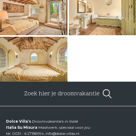
Zoek hier je droomvakantie
Dolce Villa’s
Droomvakantie's in Italië
Italia Su Misura
Maatwerk, speciaal voor jou
tel.
0031 - 6 27158994
,
info@dolce-villas.nl