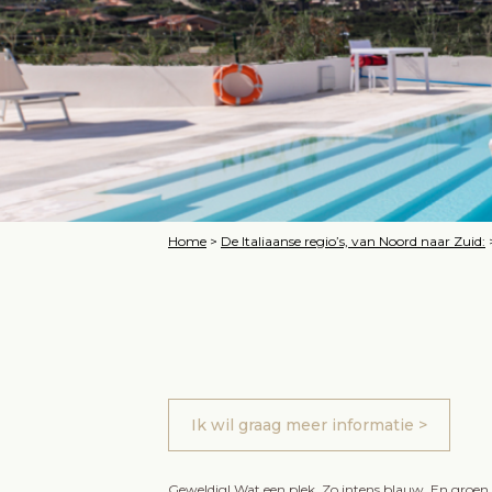
Home
>
De Italiaanse regio’s, van Noord naar Zuid:
Ik wil graag meer informatie >
Geweldig! Wat een plek. Zo intens blauw. En groen