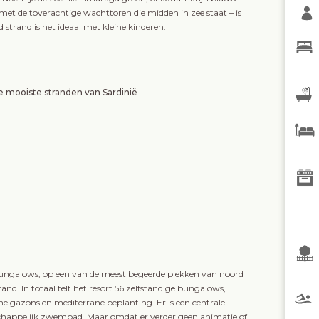
 met de toverachtige wachttoren die midden in zee staat – is
strand is het ideaal met kleine kinderen.
e mooiste stranden van Sardinië
ungalows, op een van de meest begeerde plekken van noord
and. In totaal telt het resort 56 zelfstandige bungalows,
ne gazons en mediterrane beplanting. Er is een centrale
nschappelijk zwembad. Maar omdat er verder geen animatie of