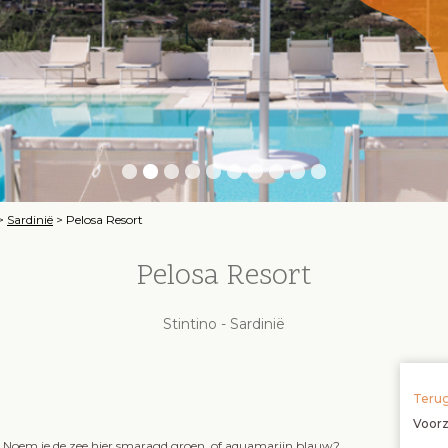
>
Sardinië
>
Pelosa Resort
Pelosa Resort
Stintino - Sardinië
Terug
Voor
. Noem je de zee hier smaragd groen, of aquamarijn blauw?