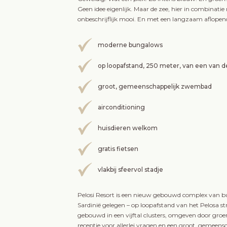
Geen idee eigenlijk. Maar de zee, hier in combinatie
onbeschrijflijk mooi. En met een langzaam aflopend 
moderne bungalows
op loopafstand, 250 meter, van een van d
groot, gemeenschappelijk zwembad
airconditioning
huisdieren welkom
gratis fietsen
vlakbij sfeervol stadje
Pelosi Resort is een nieuw gebouwd complex van b
Sardinië gelegen – op loopafstand van het Pelosa str
gebouwd in een vijftal clusters, omgeven door groe
receptie voor allerlei vragen en een groot, gemee