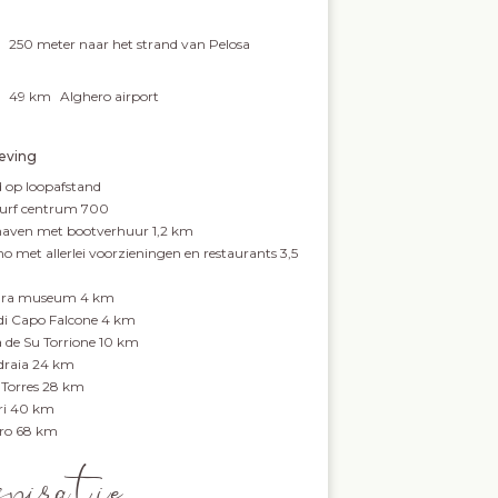
250
meter naar het strand van Pelosa
49 km
Alghero airport
ving
d op loopafstand
urf centrum 700
haven met bootverhuur 1,2 km
no met allerlei voorzieningen en restaurants 3,5
ara museum 4 km
 di Capo Falcone 4 km
 de Su Torrione 10 km
draia 24 km
 Torres 28 km
ri 40 km
ro 68 km
spira tie