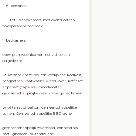
2-6
personen
1-2
1 of 2 slaapkamers, met eventueel een
tweepersoons bedbank
1
badkamers
open plan woonkamer met zithoek en
eetgedeelte
keukenhoek met inductie kookplaat, koelkast,
magnetron, vaatwasser, waterkoker, koffiezet
apparaat (capsules), broodrooster.
gemeenschappelijke wasruimte op het terrein.
privé terras of balkon, gemeenschappelijke
tuinen. Gemeenschappelijke BBQ-zone.
gemeenschappelijk zwembad, zonneterras
met ligbedden, buitendouche