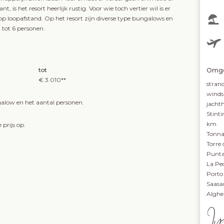
t, is het resort heerlijk rustig. Voor wie toch vertier wil is er
 op loopafstand. Op het resort zijn diverse type bungalows en
 tot 6 personen.
tot
Omge
€ 3.010**
stran
winds
galow en het aantal personen.
jacht
Stinti
km
 prijs op.
Tonn
Torre
Punta
La Pe
Porto
Saasa
Alghe
In