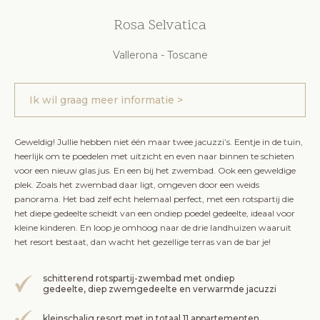
Rosa Selvatica
Vallerona - Toscane
Ik wil graag meer informatie >
Geweldig! Jullie hebben niet één maar twee jacuzzi’s. Eentje in de tuin,
heerlijk om te poedelen met uitzicht en even naar binnen te schieten
voor een nieuw glas jus. En een bij het zwembad. Ook een geweldige
plek. Zoals het zwembad daar ligt, omgeven door een weids
panorama. Het bad zelf echt helemaal perfect, met een rotspartij die
het diepe gedeelte scheidt van een ondiep poedel gedeelte, ideaal voor
kleine kinderen. En loop je omhoog naar de drie landhuizen waaruit
het resort bestaat, dan wacht het gezellige terras van de bar je!
schitterend rotspartij-zwembad met ondiep
gedeelte, diep zwemgedeelte en verwarmde jacuzzi
kleinschalig resort met in totaal 11 appartementen