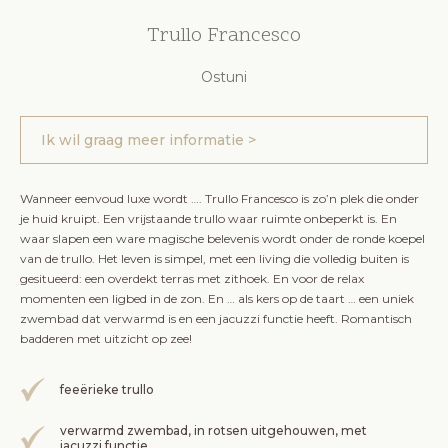
Trullo Francesco
Ostuni
Ik wil graag meer informatie >
Wanneer eenvoud luxe wordt …. Trullo Francesco is zo’n plek die onder
je huid kruipt. Een vrijstaande trullo waar ruimte onbeperkt is. En
waar slapen een ware magische belevenis wordt onder de ronde koepel
van de trullo. Het leven is simpel, met een living die volledig buiten is
gesitueerd: een overdekt terras met zithoek. En voor de relax
momenten een ligbed in de zon. En … als kers op de taart … een uniek
zwembad dat verwarmd is en een jacuzzi functie heeft. Romantisch
badderen met uitzicht op zee!
feeërieke trullo
verwarmd zwembad, in rotsen uitgehouwen, met
jacuzzi functie