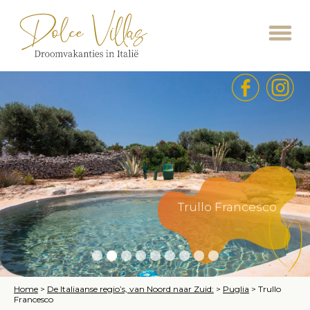
Trullo Francesco
Home
>
De Italiaanse regio’s, van Noord naar Zuid:
>
Puglia
>
Trullo
Francesco