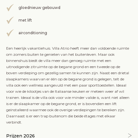
gloednieuw gebouwd
met lift
airconditioning
Een heerlijk vakantiehuis. Villa Atrio heeft meer dan voldoende ruimte
om zomers buiten te genieten van het buitenleven. Maar ook
binnenshuis biedt de villa meer dan genoeg ruimte met een
uitnodigende zitruimte op de begane grond en een tweede op de
boven verdieping om gezellig samen te kunnen zijn. Naast een drietal
slaapkamers waarvan er één op de begane grond is gelegen, telt de
villa ook een wellness aangevuld met een paar sporttoestellen. Ideaal
voor wie de kilootjes van de Italiaanse keuken er meteen weer af wil
trainen. Ideaal is de villa ook voor wie minder valide is, want niet alleen
is er de slaapkamer op de begane grond, er is bovendien een lift
geïnstalleerd waarmee ook de overige verdiepingen te bereiken zijn.
Daarnaast is er een trap buitenom die beide étages met elkaar
verbindt.
Prijzen 2026