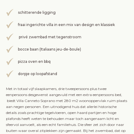
schitterende ligging
fraai ingerichte villa in een mix van design en klassiek
privé zwembad met tegenstroom
bocce baan (Italiaans jeu-de-boule)
pizza oven en bbq
dorpje op loopafstand
Met in totaal vijf slaapkamers, drie tweepersoons plus twee
eenpersoons desgewenst aangevuld met een extra eenpersoons bed,
biedt Villa Canneto Soprano met 280 m2 woonoppervlak ruim plaats
aan negen personen. Een uitnodigend huis dat allerlei historische
details zoals prachtige tegelvloeren, open haard partijen en hoge
plafonds heeft weten te behouden maar toch aangenaam licht en
sfeervol aanvoelt, als een echt familiehuis. Die sfeer zet zich door naar
buiten waar overal zitplekken zijn gemaakt. Bij het zwembad, dat op