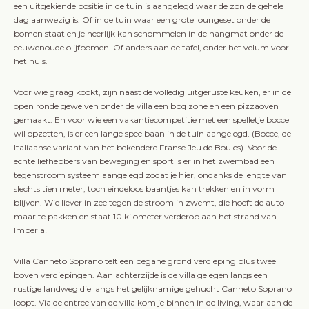
een uitgekiende positie in de tuin is aangelegd waar de zon de gehele
dag aanwezig is. Of in de tuin waar een grote loungeset onder de
bomen staat en je heerlijk kan schommelen in de hangmat onder de
eeuwenoude olijfbomen. Of anders aan de tafel, onder het velum voor
het huis.
Voor wie graag kookt, zijn naast de volledig uitgeruste keuken, er in de
open ronde gewelven onder de villa een bbq zone en een pizzaoven
gemaakt. En voor wie een vakantiecompetitie met een spelletje bocce
wil opzetten, is er een lange speelbaan in de tuin aangelegd. (Bocce, de
Italiaanse variant van het bekendere Franse Jeu de Boules). Voor de
echte liefhebbers van beweging en sport is er in het zwembad een
tegenstroom systeem aangelegd zodat je hier, ondanks de lengte van
slechts tien meter, toch eindeloos baantjes kan trekken en in vorm
blijven. Wie liever in zee tegen de stroom in zwemt, die hoeft de auto
maar te pakken en staat 10 kilometer verderop aan het strand van
Imperia!
Villa Canneto Soprano telt een begane grond verdieping plus twee
boven verdiepingen. Aan achterzijde is de villa gelegen langs een
rustige landweg die langs het gelijknamige gehucht Canneto Soprano
loopt. Via de entree van de villa kom je binnen in de living, waar aan de