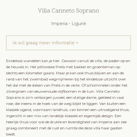
Villa Canneto Soprano
Imperia - Ligurië
Ik wil graag meer informatie >
Eindeloos wandelen kan je hier. Gewoon vanuit de villa, de paden op en
de heuvels in. Het pittoreske Prelà met bakker en groenteman op
slechts een kilometer gaans. Maar je kan ook thuis blijven en aan de
rand van het zwembad wegmijmeren bij het eindeloze uitzicht over
het dal met de daken van Prelà in de verte. Of schommelen onder het
zilvergroen van eeuwenoude olijfbomen in de tuin. Villa Canneto
Soprano is zo’n verborgen juweel, een statige dame, gekleed in vaal
rose, die ineens in de hoek van de weg blijkt te liggen. Van buiten een
klassiek ogend, voornaam landhuis, van binnen een uitnodigend thuis,
ingericht in een mix van landelijk klassiek en eigentijds design. Een
heerlijk thuis voor wie de drukte en levendigheid van Imperia aan zee
graag combineert met de rust en ruimte die deze villa haar gasten
biedt.