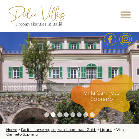
Villa Canneto
Soprano
Home
>
De Italiaanse regio’s, van Noord naar Zuid:
>
Ligurië
>
Villa
Canneto Soprano