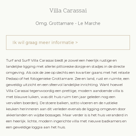
Villa Carassai
Omg. Grottamare - Le Marche
Ik wil graag meer informatie >
Turf and Surf! Villa Carassai biedt je zowel een heerlijk rustige en
landelijke ligging met allerlei pittoreske dorpje en stadjes in de directe
omgeving. Als ook de zee op slechts een kwartier gaans met het relaxte
Pedaso of het fotogenieke Grottamare. Zee en land, rust en ruimte, een
geweldig uitzicht en een sfeervol landelijke inrichting. Want hoewel
Villa Carassai tegenwoordig een prettige, modern aandoende villa is
met blauwe luiken, was dit huis ruim tien jaar geleden nog een
vervallen boerderij. De stoere balken, sotto vloeren en de rustieke
keuken herinneren aan dit verleden evenals de ligging omgeven door
akkerlanden en wijdse bossages. Maar verder is is het huis veranderd in
een heerlijk. lichte, modern ingerichte villa met nieuwe badkamers en
een geweldige loggia aan het huis.