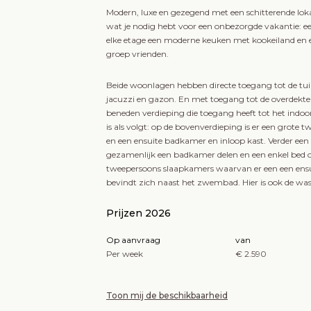
Modern, luxe en gezegend met een schitterende lokati
wat je nodig hebt voor een onbezorgde vakantie: e
elke etage een moderne keuken met kookeiland en e
groep vrienden.
Beide woonlagen hebben directe toegang tot de tuin
jacuzzi en gazon. En met toegang tot de overdekte
beneden verdieping die toegang heeft tot het indo
is als volgt: op de bovenverdieping is er een grot
en een ensuite badkamer en inloop kast. Verder ee
gezamenlijk een badkamer delen en een enkel bed op
tweepersoons slaapkamers waarvan er een een ensu
bevindt zich naast het zwembad. Hier is ook de was
Prijzen 2026
Op aanvraag
van
Per week
€ 2.590
Toon mij de beschikbaarheid