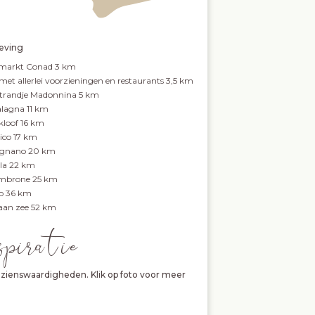
ving
markt Conad 3 km
met allerlei voorzieningen en restaurants 3,5 km
rstrandje Madonnina 5 km
lagna 11 km
 kloof 16 km
ico 17 km
ignano 20 km
la 22 km
mbrone 25 km
o 36 km
aan zee 52 km
spira tie
zienswaardigheden. Klik op foto voor meer