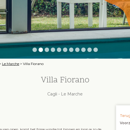
>
Le Marche
>
Villa Fiorano
Villa Fiorano
Cagli - Le Marche
Terug
Voor
uren open, komt het frisse windje tot binnen en loop je zo de