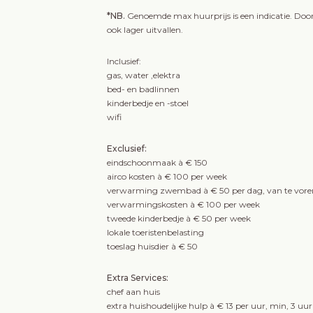
*NB.
Genoemde max huurprijs is een indicatie. Door
ook lager uitvallen.
Inclusief:
gas, water ,elektra
bed- en badlinnen
kinderbedje en -stoel
wifi
Exclusief:
eindschoonmaak à € 150
airco kosten à € 100 per week
verwarming zwembad à € 50 per dag, van te vor
verwarmingskosten à € 100 per week
tweede kinderbedje à € 50 per week
lokale toeristenbelasting
toeslag huisdier à € 50
Extra Services:
chef aan huis
extra huishoudelijke hulp à € 13 per uur, min, 3 uur