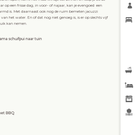
ar op een frisse dag, in voor- of najaar, kan je evengoed een
md is. Met daarnaast ook nog de ruim bemeten jacuzzi
an het water. En of dat nog niet genoeg is, is er op slechts vijf
 duik kan nemen.
a schuifpui naar tuin
 met BBQ