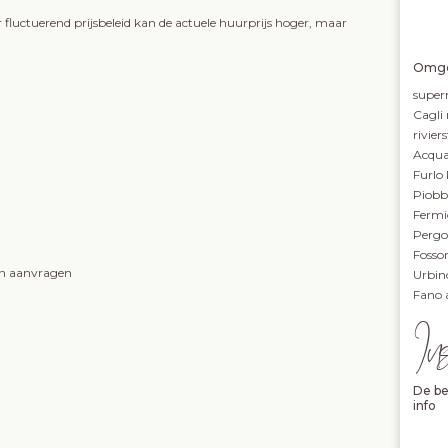
 fluctuerend prijsbeleid kan de actuele huurprijs hoger, maar
Omge
super
Cagli 
rivie
Acqua
Furlo
Piobb
Ferm
Pergo
Fosso
en aanvragen
Urbin
Fano 
In
De be
info