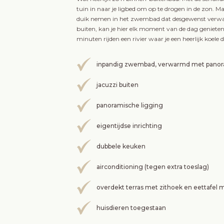
tuin in naar je ligbed om op te drogen in de zon. Ma
duik nemen in het zwembad dat desgewenst verwar
buiten, kan je hier elk moment van de dag genieten v
minuten rijden een rivier waar je een heerlijk koele
inpandig zwembad, verwarmd met panoram
jacuzzi buiten
panoramische ligging
eigentijdse inrichting
dubbele keuken
airconditioning (tegen extra toeslag)
overdekt terras met zithoek en eettafel
huisdieren toegestaan