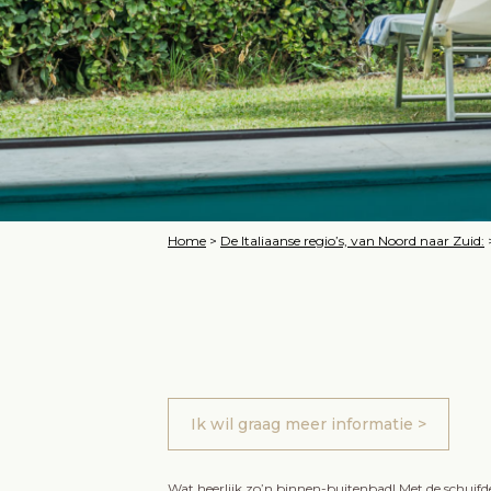
Home
>
De Italiaanse regio’s, van Noord naar Zuid:
Ik wil graag meer informatie >
Wat heerlijk zo’n binnen-buitenbad! Met de schuifde