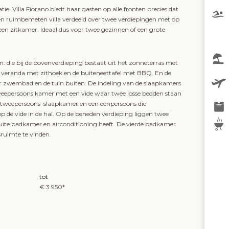
e. Villa Fiorano biedt haar gasten op alle fronten precies dat
en ruimbemeten villa verdeeld over twee verdiepingen met op
en zitkamer. Ideaal dus voor twee gezinnen of een grote
: die bij de bovenverdieping bestaat uit het zonneterras met
 veranda met zithoek en de buiteneettafel met BBQ. En de
or zwembad en de tuin buiten. De indeling van de slaapkamers
e tweepersoons kamer met een vide waar twee losse bedden staan
n tweepersoons slaapkamer en een eenpersoons die
 de vide in de hal. Op de beneden verdieping liggen twee
ite badkamer en airconditioning heeft. De vierde badkamer
ruimte te vinden.
tot
€ 3.950*