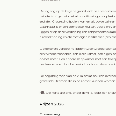
De ingang op de begane grond leidt naar een sfee
ruimte is uitgerust met airconditioning, compleet 
eettafel. Grote schuifpuien komen uit op de tuin en 
Daarnaast is er een compacte keuken, voorzien van 
liggen er op deze verdieping een eenpersoons sla
airconditioning en elk met eigen badkamer (één m
Op de eerste verdieping liggen twee tweepersoons
een tweepersoonsbed, een kleedkamer, een eigen b
op het meer. Een andere slaapkamer met een tweep
badkamer met douche bevindt zich aan de achterk
De begane grond van de villa bevat ook een overde
grote schuiframen die in de zomer kunnen worden g
NB.
Op korte afstand, onder de villa, loopt een s
Prijzen 2026
Op aanvraag
van