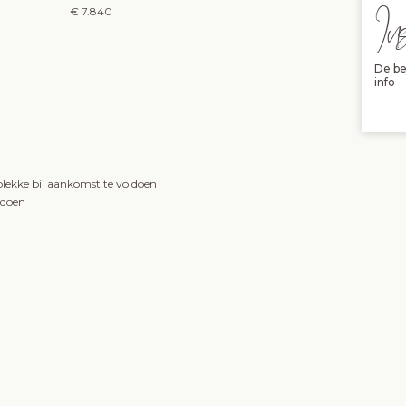
In
€ 7.840
De be
info
lekke bij aankomst te voldoen
ldoen