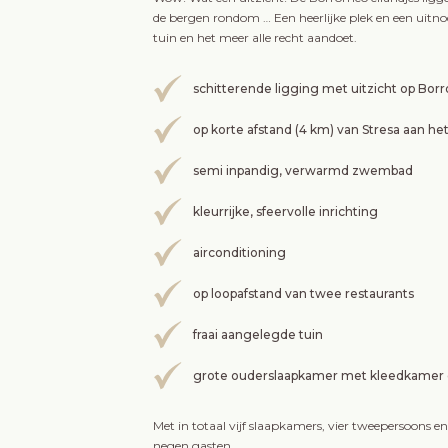
de bergen rondom … Een heerlijke plek en een uitnodi
tuin en het meer alle recht aandoet.
schitterende ligging met uitzicht op Bor
op korte afstand (4 km) van Stresa aan h
semi inpandig, verwarmd zwembad
kleurrijke, sfeervolle inrichting
airconditioning
op loopafstand van twee restaurants
fraai aangelegde tuin
grote ouderslaapkamer met kleedkamer 
Met in totaal vijf slaapkamers, vier tweepersoons e
negen gasten.