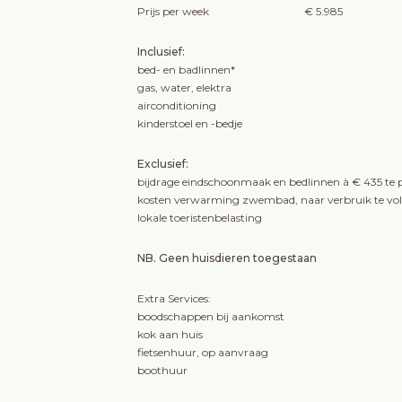
Prijs per week
€ 5.985
Inclusief:
bed- en badlinnen*
gas, water, elektra
airconditioning
kinderstoel en -bedje
Exclusief:
bijdrage eindschoonmaak en bedlinnen à € 435 te p
kosten verwarming zwembad, naar verbruik te vo
lokale toeristenbelasting
NB. Geen huisdieren toegestaan
Extra Services:
boodschappen bij aankomst
kok aan huis
fietsenhuur, op aanvraag
boothuur