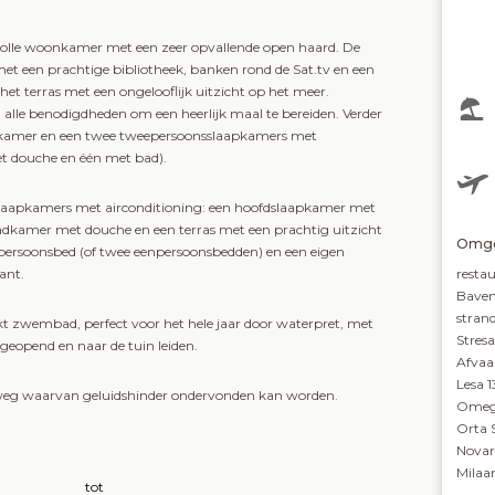
rvolle woonkamer met een zeer opvallende open haard. De
met een prachtige bibliotheek, banken rond de Sat.tv en een
het terras met een ongelooflijk uitzicht op het meer.
alle benodigdheden om een heerlijk maal te bereiden. Verder
apkamer en een twee tweepersoonsslaapkamers met
et douche en één met bad).
slaapkamers met airconditioning: een hoofdslaapkamer met
adkamer met douche en een terras met een prachtig uitzicht
Omge
ersoonsbed (of twee eenpersoonsbedden) en een eigen
ant.
resta
Baven
stran
kt zwembad, perfect voor het hele jaar door waterpret, met
Stresa
eopend en naar de tuin leiden.
Afvaa
Lesa 
nelweg waarvan geluidshinder ondervonden kan worden.
Omegn
Orta 
Novar
Milaa
tot