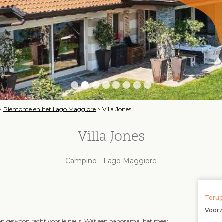
>
Piemonte en het Lago Maggiore
>
Villa Jones
Villa Jones
Campino - Lago Maggiore
Terug
Voor
en gewoon recht voor je neus! Wat een panorama, het meer,