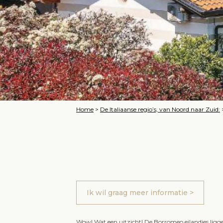
Home
>
De Italiaanse regio’s, van Noord naar Zuid:
Ik wil graag meer informatie >
Wow! Wat een uitzicht! De Borromeo eilandjes ligg