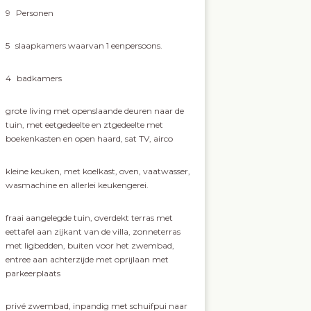
9
Personen
5
slaapkamers waarvan 1 eenpersoons.
4
badkamers
grote living met openslaande deuren naar de
tuin, met eetgedeelte en ztgedeelte met
boekenkasten en open haard, sat TV, airco
kleine keuken, met koelkast, oven, vaatwasser,
wasmachine en allerlei keukengerei.
fraai aangelegde tuin, overdekt terras met
eettafel aan zijkant van de villa, zonneterras
met ligbedden, buiten voor het zwembad,
entree aan achterzijde met oprijlaan met
parkeerplaats
privé zwembad, inpandig met schuifpui naar