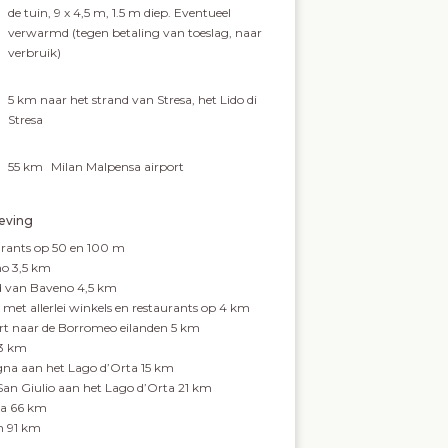
de tuin, 9 x 4,5 m, 1.5 m diep. Eventueel
verwarmd (tegen betaling van toeslag, naar
verbruik)
5 km
naar het strand van Stresa, het Lido di
Stresa
55 km
Milan Malpensa airport
ving
urants op 50 en 100 m
o 3,5 km
d van Baveno 4,5 km
 met allerlei winkels en restaurants op 4 km
rt naar de Borromeo eilanden 5 km
13 km
a aan het Lago d’Orta 15 km
San Giulio aan het Lago d’Orta 21 km
a 66 km
n 91 km