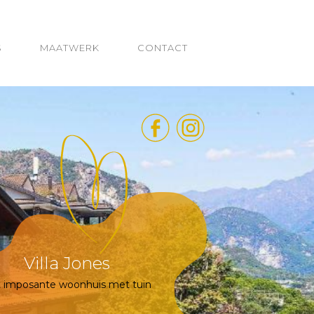
S
MAATWERK
CONTACT
Villa Jones
 imposante woonhuis met tuin