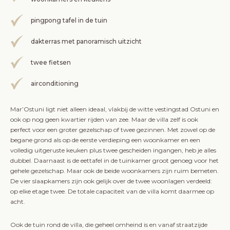
pingpong tafel in de tuin
dakterras met panoramisch uitzicht
twee fietsen
airconditioning
Mar’Ostuni ligt niet alleen ideaal, vlakbij de witte vestingstad Ostuni en
ook op nog geen kwartier rijden van zee. Maar de villa zelf is ook
perfect voor een groter gezelschap of twee gezinnen. Met zowel op de
begane grond als op de eerste verdieping een woonkamer en een
volledig uitgeruste keuken plus twee gescheiden ingangen, heb je alles
dubbel. Daarnaast is de eettafel in de tuinkamer groot genoeg voor het
gehele gezelschap. Maar ook de beide woonkamers zijn ruim bemeten.
De vier slaapkamers zijn ook gelijk over de twee woonlagen verdeeld:
op elke etage twee. De totale capaciteit van de villa komt daarmee op
acht.
Ook de tuin rond de villa, die geheel omheind is en vanaf straatzijde