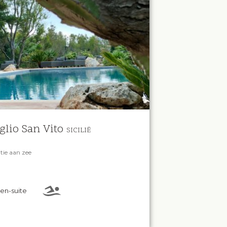
glio San Vito
SICILIË
tie aan zee
en-suite