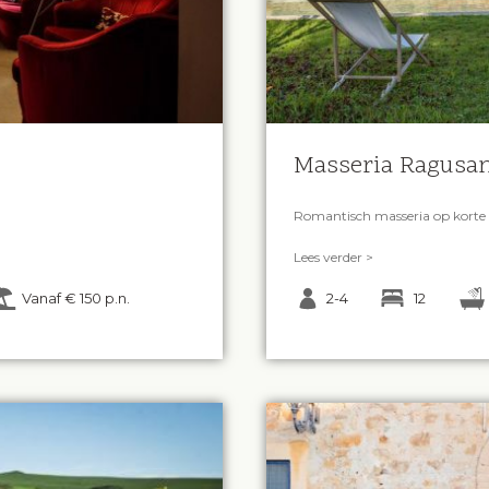
Masseria Ragusa
Romantisch masseria op korte 
Lees verder >
Vanaf € 150 p.n.
2-4
12