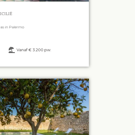
ICILIË
as in Palermo
Vanaf € 3.200 pw.