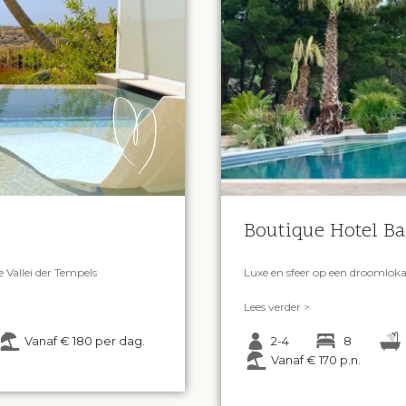
Boutique Hotel Ba
 Vallei der Tempels
Luxe en sfeer op een droomloka
Lees verder >
Vanaf € 180 per dag.
2-4
8
Vanaf € 170 p.n.