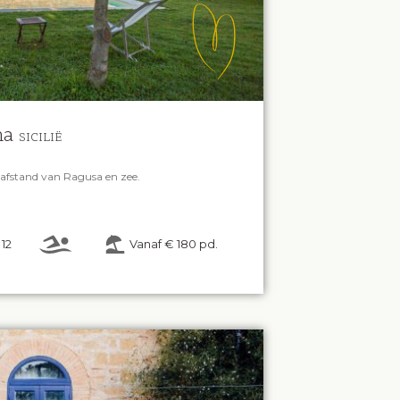
na
SICILIË
afstand van Ragusa en zee.
12
Vanaf € 180 pd.