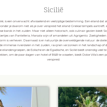
Sicilië
 Italië, is een onverwacht afwisselend en veelzijdige bestemming. Een eiland dat
wonder je daarom niet als je over verspreid het eiland Griekse tempels aantreft.
barok in het zuiden. Maar niet alleen historisch, ook culinair gezien biedt Sicili
pertjes van Pantelleria, Marsala wijn of amandelen uit Agrigento. Zoetigheden a
orm is verheven. Daarnaast is er natuurlijk de overweldigende natuur: de steile
de immense rivierdalen in het zuiden, ravijnen verzonken in het landschap of de
e eilandengroepen, de Eolische en de Egadische, en Sicilië biedt oneindig veel te 
rekken, om de paar dagen van hotel of B&B te wisselen, biedt Dolce Villa’s een p
verspreid.