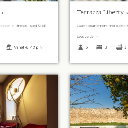
Terrazza Liberty
LIË
S
dden in Unesco-listed Scicli
Luxe appartement met dakterr
Lees verder >
Vanaf € 140 p.n.
6
3
3