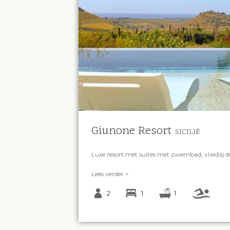
Giunone Resort
SICILIË
Luxe resort met suites met zwembad, vlakbij de
Lees verder >
2
1
1