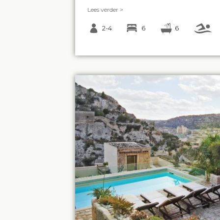
Lees verder >
2-4
6
6