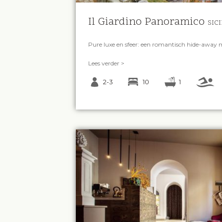
Il Giardino Panoramico
SICI
Pure luxe en sfeer: een romantisch hide-away mi
Lees verder >
2-3
10
1