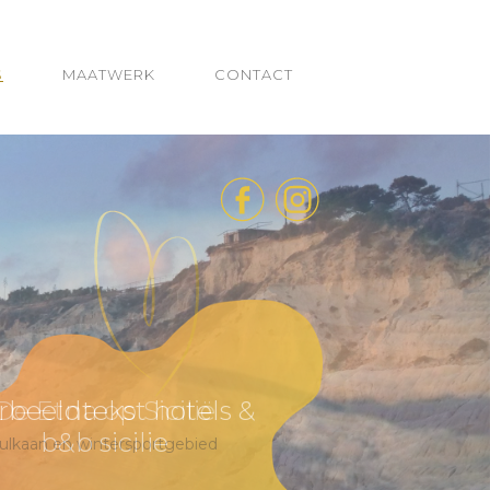
S
MAATWERK
CONTACT
De Etna op Sicilië
ulkaan en wintersportgebied